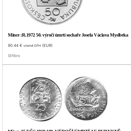
Mince :R.1972 50. výročí úmrtí sochaře Josefa Václava Myslbeka
90.44
€
(
EUR
)
včetně DPH
Stříbro