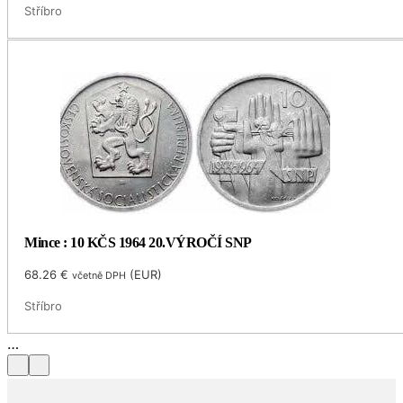
Stříbro
Mince : 10 KČS 1964 20.VÝROČÍ SNP
68.26
€
(
EUR
)
včetně DPH
Stříbro
Zlato pro radost