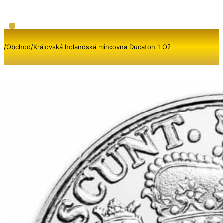
/
Obchod
/
Královská holandská mincovna Ducaton 1 Ož