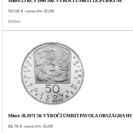
Mince-25 KČS 1969 100. VÝROČÍ ÚMRTÍ J.E.PURKYNĚ
191.06
€
(
EUR
)
včetně DPH
Stříbro
Mince :R.1971 50. VÝROČÍ ÚMRTÍ PAVOLA ORSZÁGHA 
98.76
€
(
EUR
)
včetně DPH