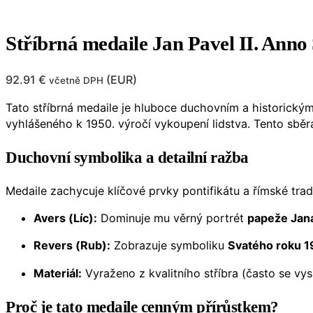
Stříbrná medaile Jan Pavel II. Ann
92.91
€
(
EUR
)
včetně DPH
Tato stříbrná medaile je hluboce duchovním a historickým
vyhlášeného k 1950. výročí vykoupení lidstva. Tento sběr
Duchovní symbolika a detailní ražba
Medaile zachycuje klíčové prvky pontifikátu a římské trad
Avers (Líc):
Dominuje mu věrný portrét
papeže Jana 
Revers (Rub):
Zobrazuje symboliku
Svatého roku 1
Materiál:
Vyraženo z kvalitního stříbra (často se vy
Proč je tato medaile cenným přírůstkem?