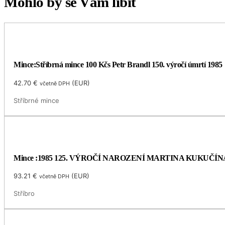
Mohlo by se Vám líbit
Mince:Stříbrná mince 100 Kčs Petr Brandl 150. výročí úmrtí 1985
42.70
€
(
EUR
)
včetně DPH
Stříbrné mince
Mince :1985 125. VÝROČÍ NAROZENÍ MARTINA KUKUČÍN
93.21
€
(
EUR
)
včetně DPH
Stříbro