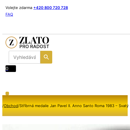
Volejte zdarma
+420 800 720 728
FAQ
0
/
Obchod
/
Stříbrná medaile Jan Pavel II. Anno Santo Roma 1983 – Svatý