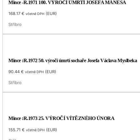
Mince -R.1971 100. VÝROČÍ ÚMRTÍ JOSEFA MÁNESA
168.17
€
(
EUR
)
včetně DPH
Stříbro
Mince :R.1972 50. výročí úmrtí sochaře Josefa Václava Myslbeka
90.44
€
(
EUR
)
včetně DPH
Stříbro
Mince :R.1973 25. VÝROČÍ VÍTĚZNÉHO ÚNORA
155.71
€
(
EUR
)
včetně DPH