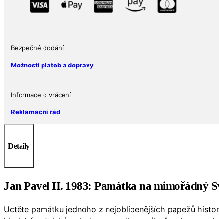
1983
–
Svatý
rok
v
Bezpečné dodání
Římě
Možnosti plateb a dopravy
Ag
množství
Informace o vrácení
Reklamační řád
Detaily
Jan Pavel II. 1983: Památka na mimořádný Sv
Uctěte památku jednoho z nejoblíbenějších papežů histor