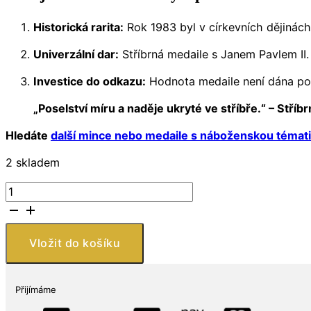
Historická rarita:
Rok 1983 byl v církevních dějinách
Univerzální dar:
Stříbrná medaile s Janem Pavlem II.
Investice do odkazu:
Hodnota medaile není dána pouz
„Poselství míru a naděje ukryté ve stříbře.“ – Stříb
Hledáte
další mince nebo medaile s náboženskou témati
2 skladem
Stříbrná
medaile
Jan
Pavel
Vložit do košíku
II.
Anno
Santo
Přijímáme
Roma