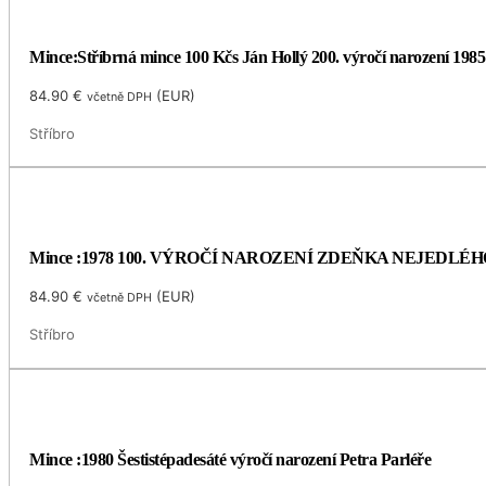
Mince:Stříbrná mince 100 Kčs Ján Hollý 200. výročí narození 1985
84.90
€
(
EUR
)
včetně DPH
Stříbro
Mince :1978 100. VÝROČÍ NAROZENÍ ZDEŇKA NEJEDLÉH
84.90
€
(
EUR
)
včetně DPH
Stříbro
Mince :1980 Šestistépadesáté výročí narození Petra Parléře