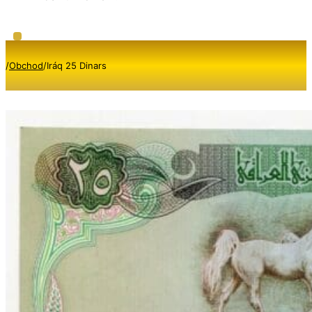
/
Obchod
/
Iráq 25 Dinars