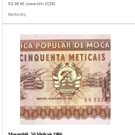
53.36
Kč
(
CZK
)
včetně DPH
Bankovky
Mosambik, 50 Meticais 1986