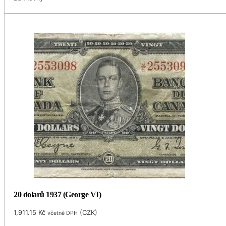
20 dolarů 1937 (George VI)
1,911.15
Kč
(
CZK
)
včetně DPH