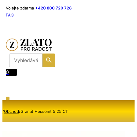
Volejte zdarma
+420 800 720 728
FAQ
0
/
Obchod
/
Granát Hessonit 5,25 CT