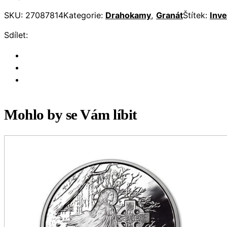
SKU:
27087814
Kategorie:
Drahokamy
,
Granát
Štítek:
Inve
Sdílet:
Mohlo by se Vám líbit