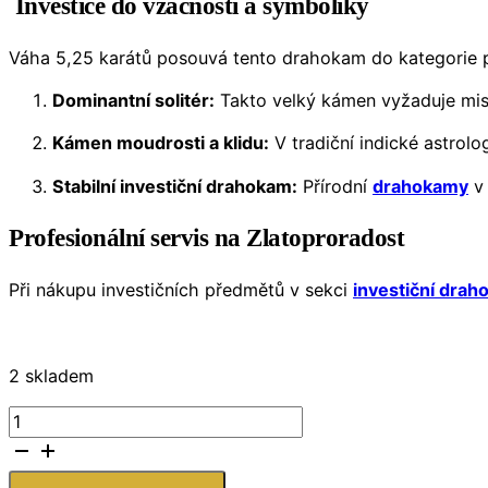
Investice do vzácnosti a symboliky
Váha 5,25 karátů posouvá tento drahokam do kategorie p
Dominantní solitér:
Takto velký kámen vyžaduje mistr
Kámen moudrosti a klidu:
V tradiční indické astrol
Stabilní investiční drahokam:
Přírodní
drahokamy
v 
Profesionální servis na Zlatoproradost
Při nákupu investičních předmětů v sekci
investiční dra
2 skladem
Granát
Hessonit
5,25