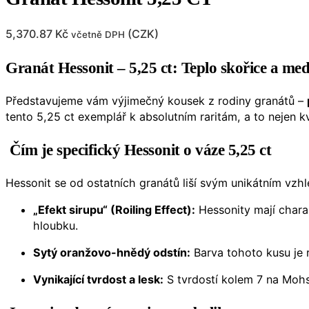
5,370.87
Kč
(
CZK
)
včetně DPH
Granát Hessonit – 5,25 ct: Teplo skořice a m
Představujeme vám výjimečný kousek z rodiny granátů –
tento 5,25 ct exemplář k absolutním raritám, a to nejen kv
Čím je specifický Hessonit o váze 5,25 ct
Hessonit se od ostatních granátů liší svým unikátním vzh
„Efekt sirupu“ (Roiling Effect):
Hessonity mají charak
hloubku.
Sytý oranžovo-hnědý odstín:
Barva tohoto kusu je 
Vynikající tvrdost a lesk:
S tvrdostí kolem 7 na Mohs