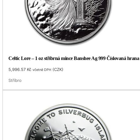
Celtic Lore – 1 oz stříbrná mince Banshee Ag 999 Číslovaná hran
5,996.57
Kč
(
CZK
)
včetně DPH
Stříbro