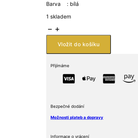
Barva : bílá
1 skladem
Filius
and
Investments
Vložit do košíku
SE
Veterán
první
Přijímáme
republika
množství
Bezpečné dodání
Možnosti plateb a dopravy
Informace o vrácení