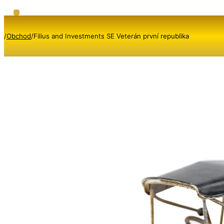
/
Obchod
/
Filius and Investments SE Veterán první republika