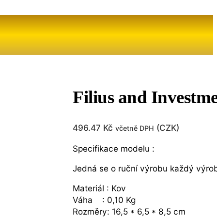
Filius and Investm
496.47
Kč
(
CZK
)
včetně DPH
Specifikace modelu :
Jedná se o ruční výrobu každý výrobe
Materiál : Kov
Váha : 0,10 Kg
Rozměry: 16,5 * 6,5 * 8,5 cm