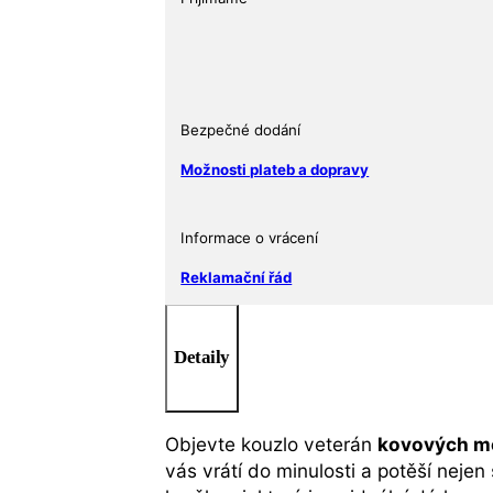
Bezpečné dodání
Možnosti plateb a dopravy
Informace o vrácení
Reklamační řád
Detaily
Objevte kouzlo veterán
kovových mo
vás vrátí do minulosti a potěší nejen