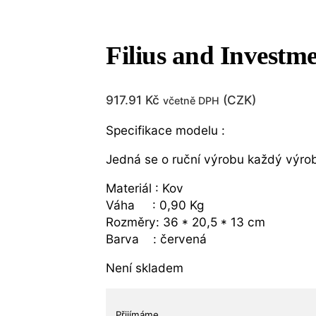
Filius and Investm
917.91
Kč
(
CZK
)
včetně DPH
Specifikace modelu :
Jedná se o ruční výrobu každý výrobe
Materiál : Kov
Váha : 0,90 Kg
Rozměry: 36 * 20,5 * 13 cm
Barva : červená
Není skladem
Přijímáme