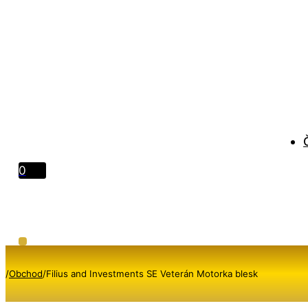
0
/
Obchod
/
Filius and Investments SE Veterán Motorka blesk