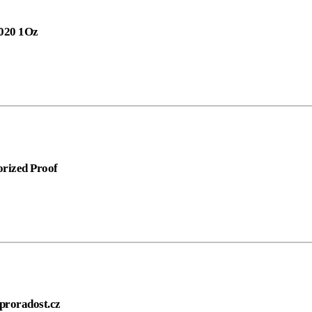
2020 1Oz
orized Proof
oproradost.cz