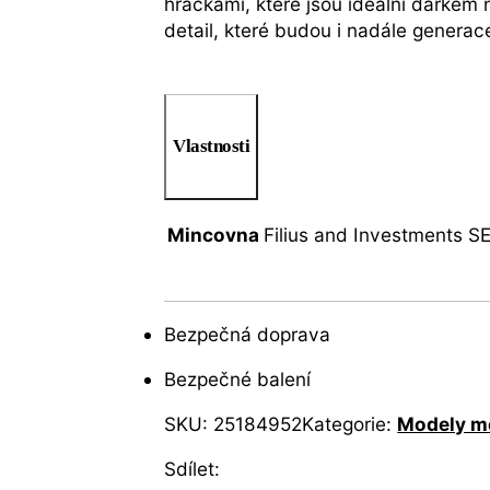
hračkami, které jsou ideální dárkem
detail, které budou i nadále generac
Vlastnosti
Mincovna
Filius and Investments S
Bezpečná doprava
Bezpečné balení
SKU:
25184952
Kategorie:
Modely m
Sdílet: