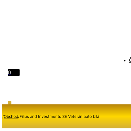
0
/
Obchod
/
Filius and Investments SE Veterán auto bílá