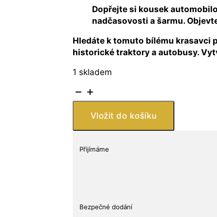
Dopřejte si kousek automobilo
nadčasovosti a šarmu. Objevte 
Hledáte k tomuto bílému krasavci p
historické traktory a autobusy. Vyt
1 skladem
Filius
and
Investments
Vložit do košíku
SE
Veterán
auto
Přijímáme
bílá
množství
Bezpečné dodání