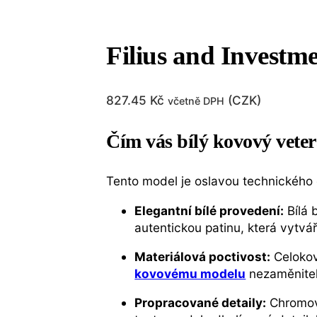
Filius and Investme
827.45
Kč
(
CZK
)
včetně DPH
Čím vás bílý kovový vete
Tento model je oslavou technického d
Elegantní bílé provedení:
Bílá 
autentickou patinu, která vytv
Materiálová poctivost:
Celokov
kovovému modelu
nezaměnitel
Propracované detaily:
Chromova