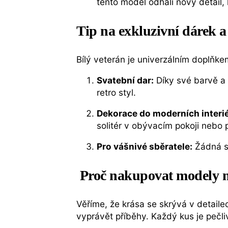
tento model odhalí nový detail,
Tip na exkluzivní dárek a
Bílý veterán je univerzálním doplňkem
Svatební dar:
Díky své barvě a 
retro styl.
Dekorace do moderních interié
solitér v obývacím pokoji nebo
Pro vášnivé sběratele:
Žádná sb
Proč nakupovat modely n
Věříme, že krása se skrývá v detaile
vyprávět příběhy. Každý kus je pečl