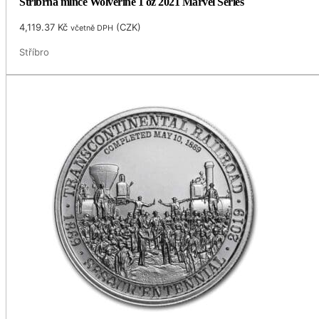
Stříbrná mince Wolverine 1 oz 2021 Marvel Series
4,119.37
Kč
(
CZK
)
včetně DPH
Stříbro