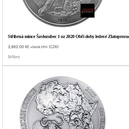
Stříbrná mince Šavlozubec 1 oz 2020 Obři doby ledové Zlatoprorad
3,862.00
Kč
(
CZK
)
včetně DPH
Stříbro