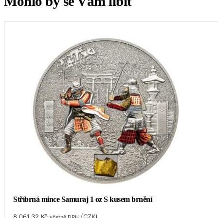
Mohlo by se Vám líbit
Stříbrná mince Samuraj 1 oz S kusem brnění
8,061.32
Kč
(
CZK
)
včetně DPH