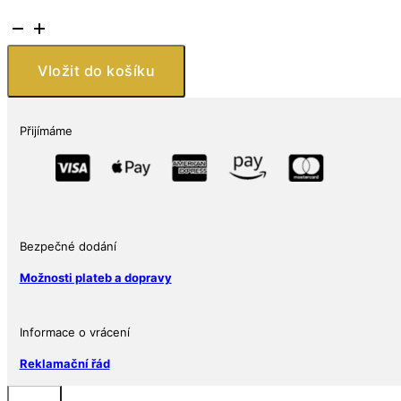
Filius
and
Investments
Vložit do košíku
SE
Retro
autobus
Přijímáme
výletní
množství
Bezpečné dodání
Možnosti plateb a dopravy
Informace o vrácení
Reklamační řád