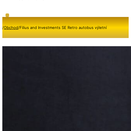
/
Obchod
/
Filius and Investments SE Retro autobus výletní