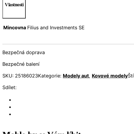
Vlastnosti
Mincovna
Filius and Investments SE
Bezpečná doprava
Bezpečné balení
SKU:
25186023
Kategorie:
Modely aut
,
Kovové modely
Št
Sdílet: