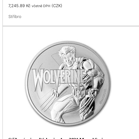
7,245.89
Kč
(
CZK
)
včetně DPH
Stříbro