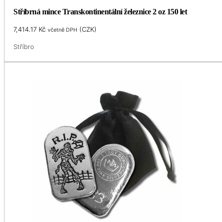
Stříbrná mince Transkontinentální železnice 2 oz 150 let
7,414.17
Kč
(
CZK
)
včetně DPH
Stříbro