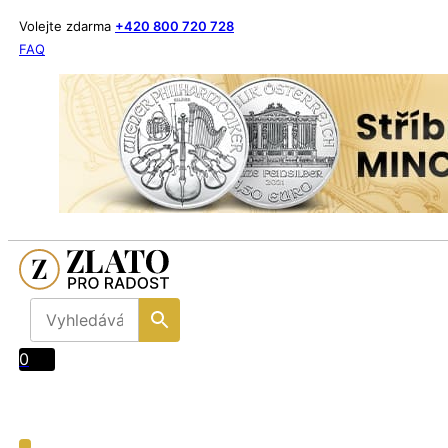
Volejte zdarma
+420 800 720 728
FAQ
0