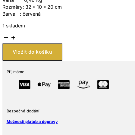
Rozměry: 32 * 10 * 20 cm
Barva : červená
1 skladem
Filius
and
Investments
Vložit do košíku
SE
Model
kola
Přijímáme
množství
Bezpečné dodání
Možnosti plateb a dopravy