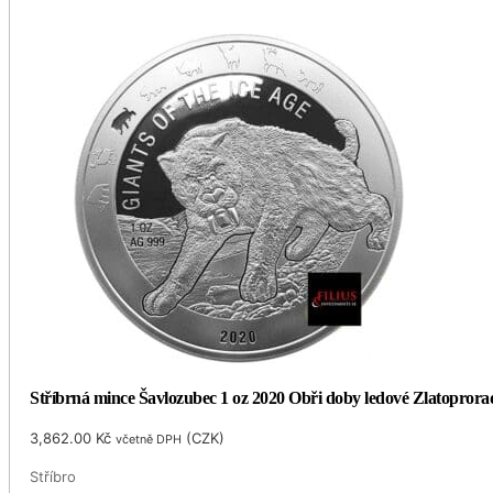
Stříbrná mince Šavlozubec 1 oz 2020 Obři doby ledové Zlatoprorad
3,862.00
Kč
(
CZK
)
včetně DPH
Stříbro