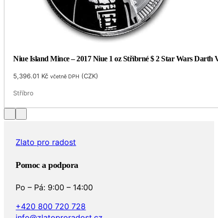
Niue Island Mince – 2017 Niue 1 oz Stříbrné $ 2 Star Wars Darth
5,396.01
Kč
(
CZK
)
včetně DPH
Stříbro
Zlato pro radost
Pomoc a podpora
Po – Pá: 9:00 – 14:00
+420 800 720 728
info@zlatoproradost.cz