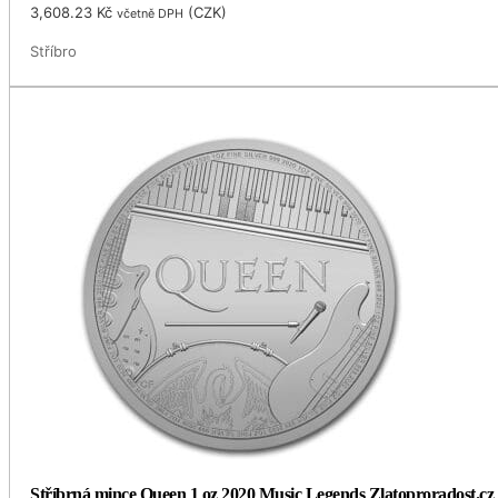
3,608.23
Kč
(
CZK
)
včetně DPH
Stříbro
Stříbrná mince Queen 1 oz 2020 Music Legends Zlatoproradost.cz