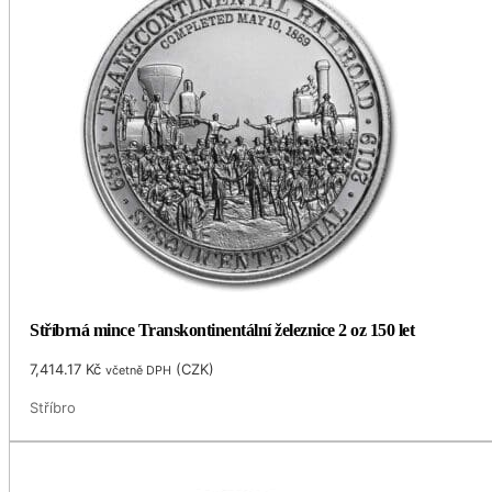
Stříbrná mince Transkontinentální železnice 2 oz 150 let
7,414.17
Kč
(
CZK
)
včetně DPH
Stříbro