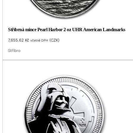
Stříbrná mince Pearl Harbor 2 oz UHR American Landmarks
7,655.62
Kč
(
CZK
)
včetně DPH
Stříbro