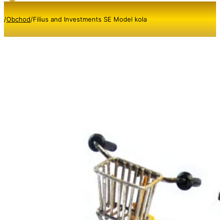
/
Obchod
/
Filius and Investments SE Model kola