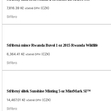
7,816.39
Kč
(
CZK
)
včetně DPH
Stříbro
Stříbrná mince Rwanda Buvol 1 oz 2015 Rwanda Wildlife
6,364.41
Kč
(
CZK
)
včetně DPH
Stříbro
Stříbrný slitek Sunshine Minting 5 oz MintMark SI™
14,467.01
Kč
(
CZK
)
včetně DPH
Stříbro