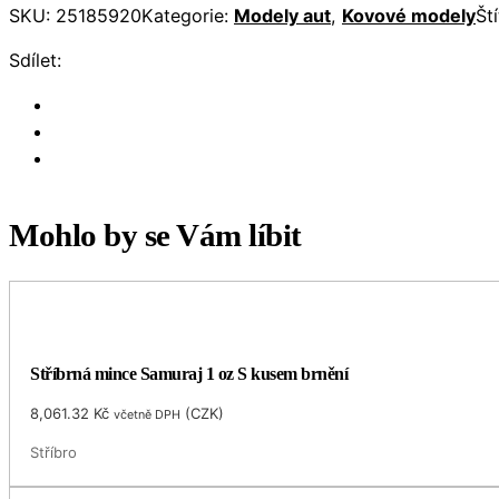
SKU:
25185920
Kategorie:
Modely aut
,
Kovové modely
Št
Sdílet:
Mohlo by se Vám líbit
Stříbrná mince Samuraj 1 oz S kusem brnění
8,061.32
Kč
(
CZK
)
včetně DPH
Stříbro