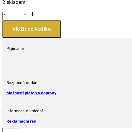
2 skladem
Filius
and
Investments
Vložit do košíku
SE
Autobus
Taxi
Přijímáme
množství
Bezpečné dodání
Možnosti plateb a dopravy
Informace o vrácení
Reklamační řád