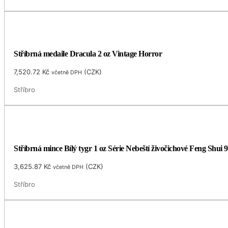
Stříbrná medaile Dracula 2 oz Vintage Horror
7,520.72
Kč
(
CZK
)
včetně DPH
Stříbro
Stříbrná mince Bílý tygr 1 oz Série Nebeští živočichové Feng Shui 9
3,625.87
Kč
(
CZK
)
včetně DPH
Stříbro