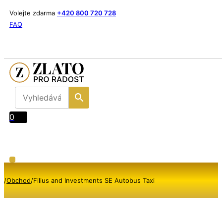
Volejte zdarma
+420 800 720 728
FAQ
0
/
Obchod
/
Filius and Investments SE Autobus Taxi