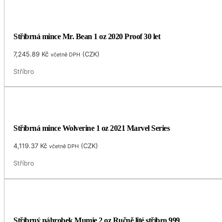
Stříbrná mince Mr. Bean 1 oz 2020 Proof 30 let
7,245.89
Kč
(
CZK
)
včetně DPH
Stříbro
Stříbrná mince Wolverine 1 oz 2021 Marvel Series
4,119.37
Kč
(
CZK
)
včetně DPH
Stříbro
Stříbrný náhrobek Mumie 2 oz Ručně lité stříbro 999