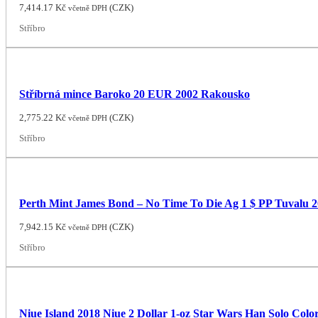
7,414.17
Kč
(
CZK
)
včetně DPH
Stříbro
Stříbrná mince Baroko 20 EUR 2002 Rakousko
2,775.22
Kč
(
CZK
)
včetně DPH
Stříbro
Perth Mint James Bond – No Time To Die Ag 1 $ PP Tuvalu 
7,942.15
Kč
(
CZK
)
včetně DPH
Stříbro
Niue Island 2018 Niue 2 Dollar 1-oz Star Wars Han Solo Colo