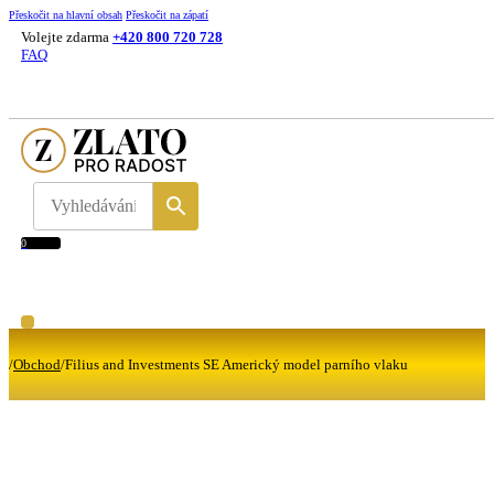
Přeskočit na hlavní obsah
Přeskočit na zápatí
Volejte zdarma
+420 800 720 728
FAQ
0
/
Obchod
/
Filius and Investments SE Americký model parního vlaku