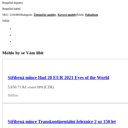
Bezpečná doprava
Bezpečné balení
SKU:
25164892
Kategorie:
Železniční modely
,
Kovové modely
Štítek:
Palladium
Sdílet:
Mohlo by se Vám líbit
Stříbrná mince Had 20 EUR 2021 Eyes of the World
5,650.71
Kč
(
CZK
)
včetně DPH
Stříbro
Stříbrná mince Transkontinentální železnice 2 oz 150 let