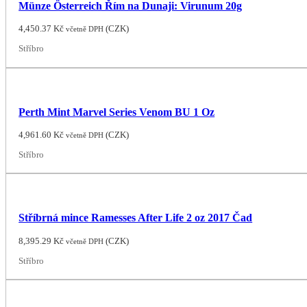
Münze Österreich Řím na Dunaji: Virunum 20g
4,450.37
Kč
(
CZK
)
včetně DPH
Stříbro
Perth Mint Marvel Series Venom BU 1 Oz
4,961.60
Kč
(
CZK
)
včetně DPH
Stříbro
Stříbrná mince Ramesses After Life 2 oz 2017 Čad
8,395.29
Kč
(
CZK
)
včetně DPH
Stříbro