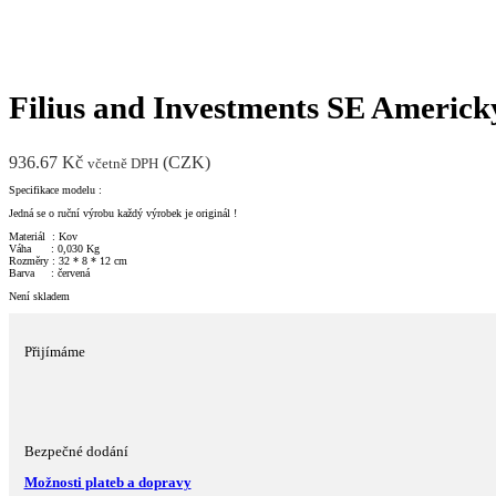
Filius and Investments SE Americk
936.67
Kč
(
CZK
)
včetně DPH
Specifikace modelu :
Jedná se o ruční výrobu každý výrobek je originál !
Materiál : Kov
Váha : 0,030 Kg
Rozměry : 32 * 8 * 12 cm
Barva : červená
Není skladem
Přijímáme
Bezpečné dodání
Možnosti plateb a dopravy