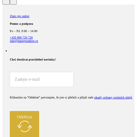
Zlato pro radost
Pomoc a podpora
Po – Pá: 9:00 – 14:00
+420 800 720 728
info@zlatoproradost.cz
Chci dostávat pravidelné novinky!​
Kliknutím na "Odebírat" potvrzujete, že jste si přečetli a přijali naše
zásady ochrany osobních údajů
.
Odebírat