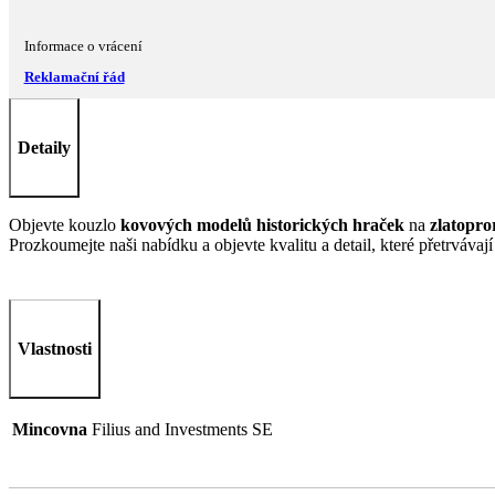
Informace o vrácení
Reklamační řád
Detaily
Objevte kouzlo
kovových modelů historických hraček
na
zlatopro
Prozkoumejte naši nabídku a objevte kvalitu a detail, které přetrvávaj
Vlastnosti
Mincovna
Filius and Investments SE