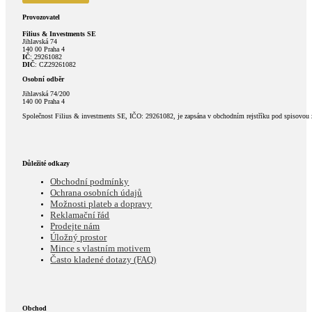
Provozovatel
Filius & Investments SE
Jihlavská 74
140 00 Praha 4
IČ
: 29261082
DIČ
: CZ29261082
Osobní odběr
Jihlavská 74/200
140 00 Praha 4
Společnost Filius & investments SE, IČO: 29261082, je zapsána v obchodním rejstříku pod spisovou
Důležité odkazy
Obchodní podmínky
Ochrana osobních údajů
Možnosti plateb a dopravy
Reklamační řád
Prodejte nám
Úložný prostor
Mince s vlastním motivem
Často kladené dotazy (FAQ)
Obchod