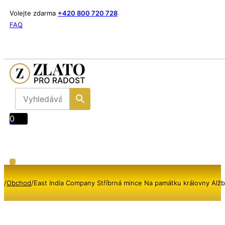
Volejte zdarma
+420 800 720 728
FAQ
0
/
Obchod
/
East India Company Stříbrná mince Na památku královny Alžbět