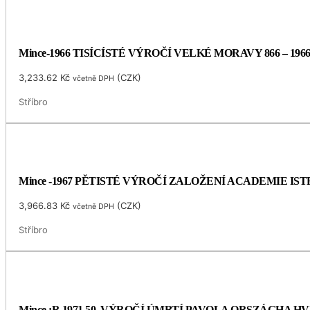
Mince-1966 TISÍCÍSTÉ VÝROČÍ VELKÉ MORAVY 866 – 196
3,233.62
Kč
(
CZK
)
včetně DPH
Stříbro
Mince -1967 PĚTISTÉ VÝROČÍ ZALOŽENÍ ACADEMIE I
3,966.83
Kč
(
CZK
)
včetně DPH
Stříbro
Mince :R.1971 50. VÝROČÍ ÚMRTÍ PAVOLA ORSZÁGHA 