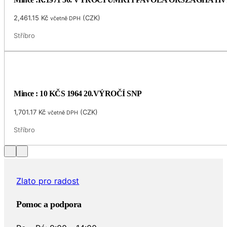
2,461.15
Kč
(
CZK
)
včetně DPH
Stříbro
Mince : 10 KČS 1964 20.VÝROČÍ SNP
1,701.17
Kč
(
CZK
)
včetně DPH
Stříbro
Zlato pro radost
Pomoc a podpora