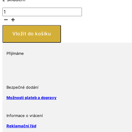
East
India
Company
Stříbrná
Vložit do košíku
mince
Na
památku
Přijímáme
královny
Alžběty
II.
2023
Velká
Bezpečné dodání
Británie
Možnosti plateb a dopravy
množství
Informace o vrácení
Reklamační řád