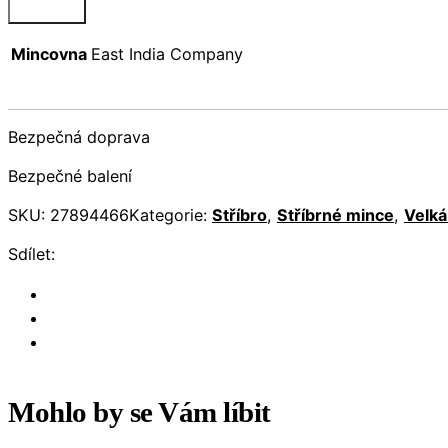
Mincovna
East India Company
Bezpečná doprava
Bezpečné balení
SKU:
27894466
Kategorie:
Stříbro
,
Stříbrné mince
,
Velká
Sdílet:
Mohlo by se Vám líbit