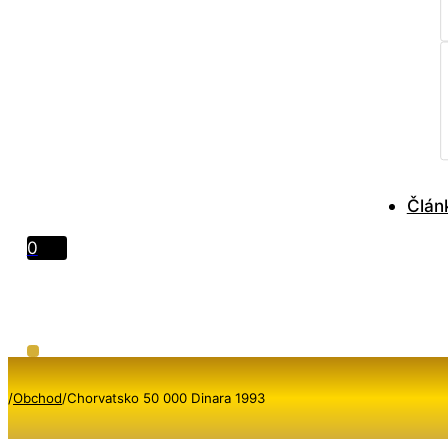
Člán
0
/
Obchod
/
Chorvatsko 50 000 Dinara 1993