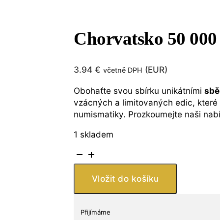
Chorvatsko 50 000
3.94
€
(
EUR
)
včetně DPH
Obohaťte svou sbírku unikátními
sbě
vzácných a limitovaných edic, které 
numismatiky. Prozkoumejte naši nab
1 skladem
Chorvatsko
50
000
Vložit do košíku
Dinara
1993
množství
Přijímáme