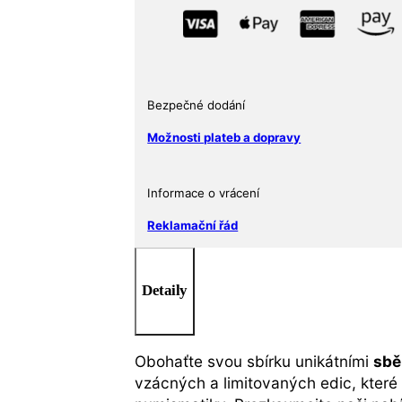
Bezpečné dodání
Možnosti plateb a dopravy
Informace o vrácení
Reklamační řád
Detaily
Obohaťte svou sbírku unikátními
sbě
vzácných a limitovaných edic, které 