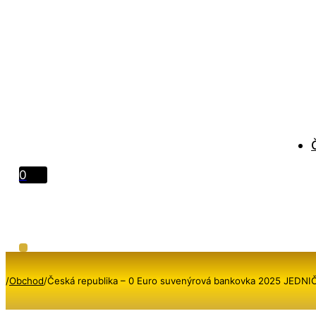
0
/
Obchod
/
Česká republika – 0 Euro suvenýrová bankovka 2025 JEDN