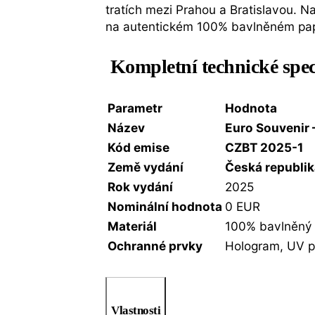
tratích mezi Prahou a Bratislavou. N
na autentickém 100% bavlněném pap
Kompletní technické spec
Parametr
Hodnota
Název
Euro Souvenir 
Kód emise
CZBT 2025-1
Země vydání
Česká republi
Rok vydání
2025
Nominální hodnota
0 EUR
Materiál
100% bavlněný
Ochranné prvky
Hologram, UV pr
Vlastnosti