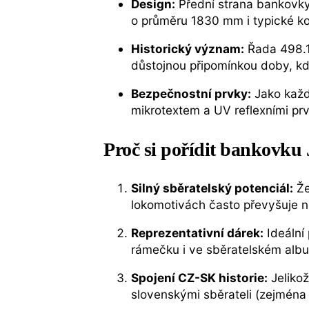
Design:
Přední strana bankovky 
o průměru 1830 mm i typické kon
Historický význam:
Řada 498.1 
důstojnou připomínkou doby, kdy
Bezpečnostní prvky:
Jako každ
mikrotextem a UV reflexními prv
Proč si pořídit bankovku 
Silný sběratelský potenciál:
Že
lokomotivách často převyšuje n
Reprezentativní dárek:
Ideální
rámečku i ve sběratelském albu
Spojení CZ-SK historie:
Jelikož
slovenskými sběrateli (zejména