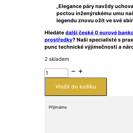
„Elegance páry navždy uchova
poctou inženýrskému umu naši
legendu znovu ožít ve své sbír
Hledáte
další české 0 eurové banko
prostředky
? Naši specialisté s pra
punc technické výjimečnosti a náro
2 skladem
Česká
republika
–
Vložit do košíku
0
Euro
suvenýrová
Přijímáme
bankovka
2025
JEDNIČKOVÝ