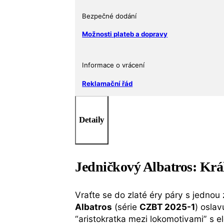
ALBATROS
(Lokomotiva
Bezpečné dodání
498.1)
Možnosti plateb a dopravy
CZBT
2025-
1
Informace o vrácení
množství
Reklamační řád
Detaily
Jedničkový Albatros: Král
Vraťte se do zlaté éry páry s jednou
Albatros
(série
CZBT 2025-1
) osla
“aristokratka mezi lokomotivami” s 