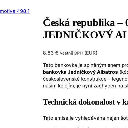
Česká republika –
JEDNIČKOVÝ ALBA
8.83
€
(
EUR
)
včetně DPH
Tato bankovka je splněným snem pro
bankovka Jedničkový Albatros
(kó
československé konstrukce – legend
našim kolejím, je nyní zachycen na s
Technická dokonalost v k
Tato emise je vyhledávána nejen šoto