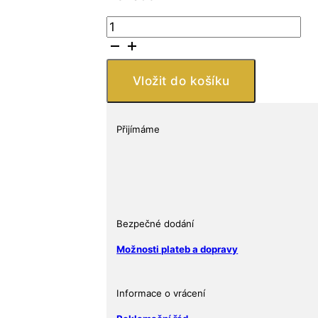
Česká
mincovna
Mince
200
Vložit do košíku
Kč
2013
Otto
Přijímáme
Wichterle
13
g
Proof
množství
Bezpečné dodání
Možnosti plateb a dopravy
Informace o vrácení