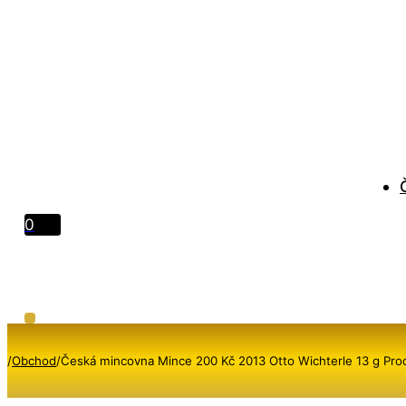
0
/
Obchod
/
Česká mincovna Mince 200 Kč 2013 Otto Wichterle 13 g Pro