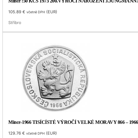
Mince :50 KČS 1973 200.VÝROČÍ NAROZENÍ J.JUNGMANN
105.89
€
(
EUR
)
včetně DPH
Stříbro
Mince-1966 TISÍCÍSTÉ VÝROČÍ VELKÉ MORAVY 866 – 196
129.76
€
(
EUR
)
včetně DPH