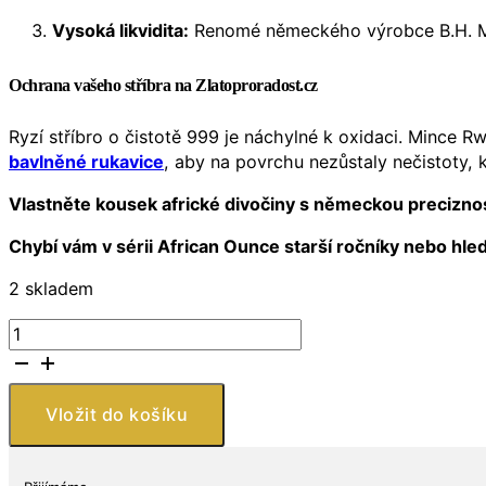
Vysoká likvidita:
Renomé německého výrobce B.H. May
Ochrana vašeho stříbra na Zlatoproradost.cz
Ryzí stříbro o čistotě 999 je náchylné k oxidaci. Mince
bavlněné rukavice
, aby na povrchu nezůstaly nečistoty, 
Vlastněte kousek africké divočiny s německou preciznos
Chybí vám v sérii African Ounce starší ročníky nebo hle
2 skladem
BH
Mayer
Kunstprageanstalt
GmbH
Vložit do košíku
Rwanda
Stříbrná
mince