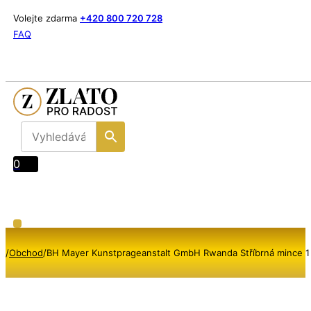
Volejte zdarma
+420 800 720 728
FAQ
0
/
Obchod
/
BH Mayer Kunstprageanstalt GmbH Rwanda Stříbrná mince