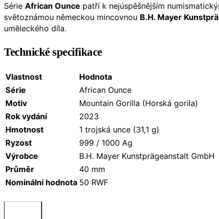
Série
African Ounce
patří k nejúspěšnějším numismatický
světoznámou německou mincovnou
B.H. Mayer Kunstpr
uměleckého díla.
Technické specifikace
Vlastnost
Hodnota
Série
African Ounce
Motiv
Mountain Gorilla (Horská gorila)
Rok vydání
2023
Hmotnost
1 trojská unce (31,1 g)
Ryzost
999 / 1000 Ag
Výrobce
B.H. Mayer Kunstprägeanstalt GmbH
Průměr
40 mm
Nominální hodnota
50 RWF