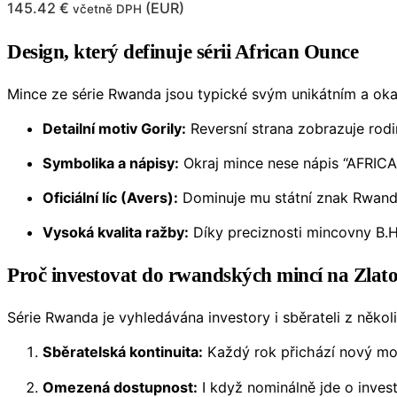
145.42
€
(
EUR
)
včetně DPH
Design, který definuje sérii African Ounce
Mince ze série Rwanda jsou typické svým unikátním a o
Detailní motiv Gorily:
Reversní strana zobrazuje rodi
Symbolika a nápisy:
Okraj mince nese nápis “AFRIC
Oficiální líc (Avers):
Dominuje mu státní znak Rwandy
Vysoká kvalita ražby:
Díky preciznosti mincovny B.H. 
Proč investovat do rwandských mincí na Zlat
Série Rwanda je vyhledávána investory i sběrateli z někol
Sběratelská kontinuita:
Každý rok přichází nový moti
Omezená dostupnost:
I když nominálně jde o invest