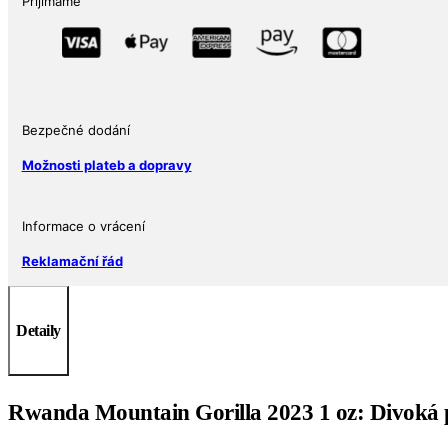
Přijímáme
1
Oz
2023
MOUNTAIN
GORILLA
množství
Bezpečné dodání
Možnosti plateb a dopravy
Informace o vrácení
Reklamační řád
Detaily
Rwanda Mountain Gorilla 2023 1 oz: Divoká p