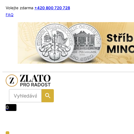
Volejte zdarma
+420 800 720 728
FAQ
0