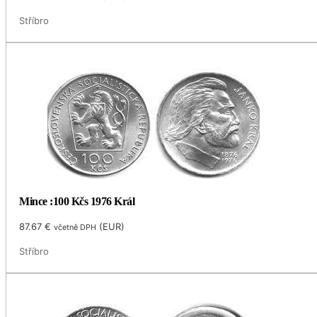
Stříbro
Mince :100 Kčs 1976 Král
87.67
€
(
EUR
)
včetně DPH
Stříbro