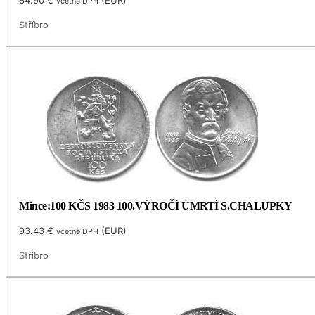
84.90
€
(
EUR
)
včetně DPH
Stříbro
Mince:100 KČS 1983 100.VÝROČÍ ÚMRTÍ S.CHALUPKY
93.43
€
(
EUR
)
včetně DPH
Stříbro