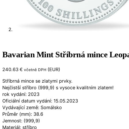
Bavarian Mint Stříbrná mince Leopa
240.63
€
(
EUR
)
včetně DPH
Stříbrná mince se zlatymi prvky.
Nejčistší stříbro (999,9) s vysoce kvalitním zlatem!
rok vydání: 2023
Oficiální datum vydání: 15.05.2023
Vydávající země: Somálsko
Průměr (mm): 38.6
Jemnost: (999,9)
Materiál: stříbro