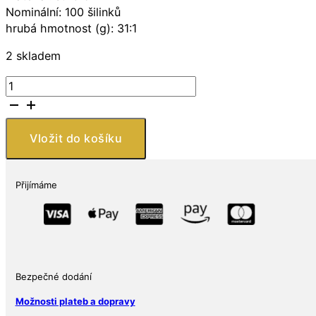
Nominální: 100 šilinků
hrubá hmotnost (g): 31:1
2 skladem
Bavarian
Mint
Stříbrná
mince
Vložit do košíku
Leopard
African
Wildlife
Přijímáme
1
Oz
2023
Somálská
republika
množství
Bezpečné dodání
Možnosti plateb a dopravy