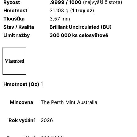
Ryzost
.9999 / 1000
(nejvyšší čistota)
Hmotnost
31,103 g (
1 troy oz
)
Tloušťka
3,57 mm
Stav / Kvalita
Brilliant Uncirculated (BU)
Limit ražby
300 000 ks celosvětově
Vlastnosti
Hmotnost (Oz)
1
Mincovna
The Perth Mint Australia
Rok vydání
2026