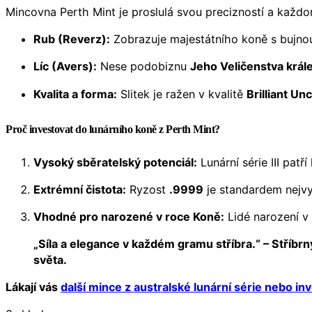
Mincovna Perth Mint je proslulá svou precizností a každ
Rub (Reverz):
Zobrazuje majestátního koně s bujnou
Líc (Avers):
Nese podobiznu
Jeho Veličenstva krále 
Kvalita a forma:
Slitek je ražen v kvalitě
Brilliant Un
Proč investovat do lunárního koně z Perth Mint?
Vysoký sběratelský potenciál:
Lunární série III pa
Extrémní čistota:
Ryzost
.9999
je standardem nejvyš
Vhodné pro narozené v roce Koně:
Lidé narození v
„Síla a elegance v každém gramu stříbra.“ – Stříbrn
světa.
Lákají vás
další mince z australské lunární série nebo inve