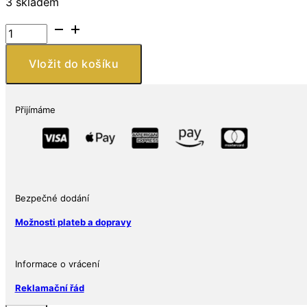
3 skladem
Austrálie
–
1
Vložit do košíku
oz
stříbrná
mince
Přijímáme
(slitek)
1
$
2026
Rok
Bezpečné dodání
Koně
Ag
Možnosti plateb a dopravy
9999
Perth
Mint
Informace o vrácení
Brilliant
Reklamační řád
Uncirculated