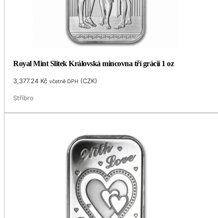
Royal Mint Slitek Královská mincovna tří grácií 1 oz
3,377.24
Kč
(
CZK
)
včetně DPH
Stříbro