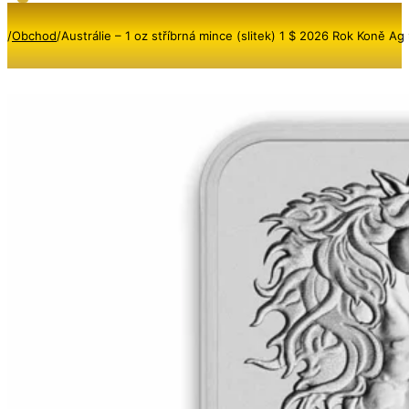
/
Obchod
/
Austrálie – 1 oz stříbrná mince (slitek) 1 $ 2026 Rok Koně Ag 