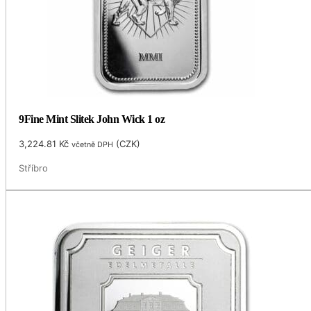
9Fine Mint Slitek John Wick 1 oz
3,224.81
Kč
(
CZK
)
včetně DPH
Stříbro