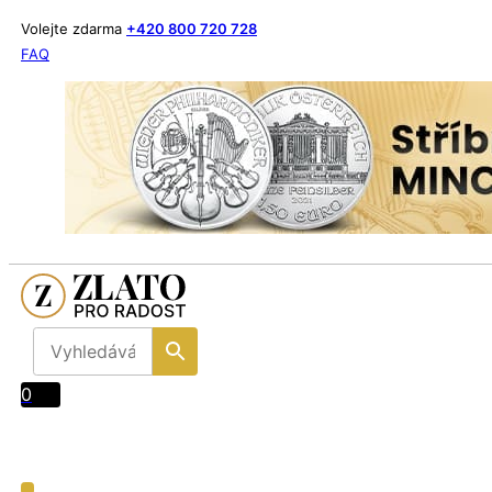
Volejte zdarma
+420 800 720 728
FAQ
0