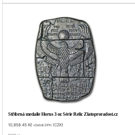
Stříbrná medaile Horus 3 oz Série Relic Zlatoproradost.cz
10,858.45
Kč
(
CZK
)
včetně DPH