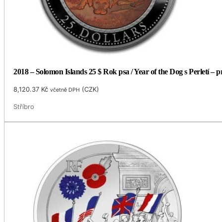
2018 – Solomon Islands 25 $ Rok psa / Year of the Dog s Perletí – p
8,120.37
Kč
(
CZK
)
včetně DPH
Stříbro