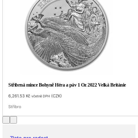
Stříbrná mince Bohyně Héra a páv 1 Oz 2022 Velká Británie
6,261.53
Kč
(
CZK
)
včetně DPH
Stříbro
Zlato pro radost