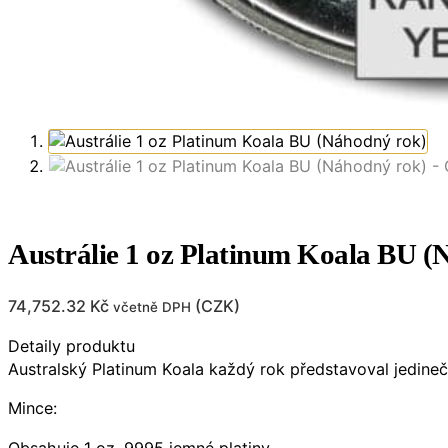
Austrálie 1 oz Platinum Koala BU (
74,752.32
Kč
(
CZK
)
včetně DPH
Detaily produktu
Australský Platinum Koala každý rok představoval jedinečný
Mince:
Obsahuje 1 oz .9995 jemné platiny.