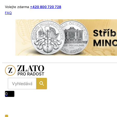
Volejte zdarma
+420 800 720 728
FAQ
0