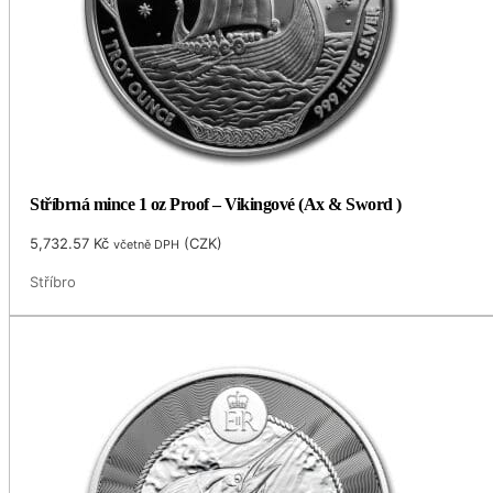
Stříbrná mince 1 oz Proof – Vikingové (Ax & Sword )
5,732.57
Kč
(
CZK
)
včetně DPH
Stříbro