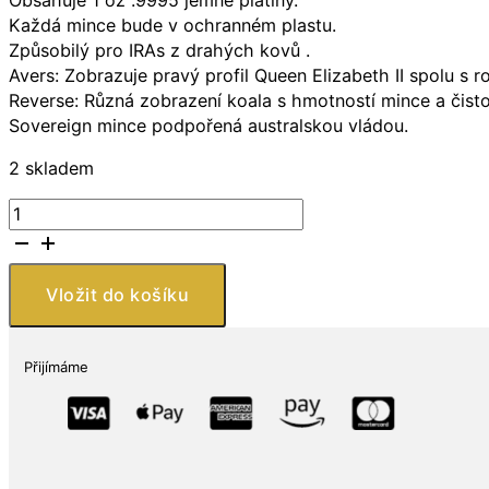
Každá mince bude v ochranném plastu.
Způsobilý pro IRAs z drahých kovů .
Avers: Zobrazuje pravý profil Queen Elizabeth II spolu s 
Reverse: Různá zobrazení koala s hmotností mince a čisto
Sovereign mince podpořená australskou vládou.
2 skladem
Austrálie
1
oz
Platinum
Vložit do košíku
Koala
BU
(Náhodný
Přijímáme
rok)
množství