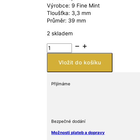
Výrobce: 9 Fine Mint
Tloušťka: 3,3 mm
Průměr: 39 mm
2 skladem
9Fine
Mint
Měděná
Vložit do košíku
mince
Ethereum
1
Přijímáme
Oz
množství
Bezpečné dodání
Možnosti plateb a dopravy