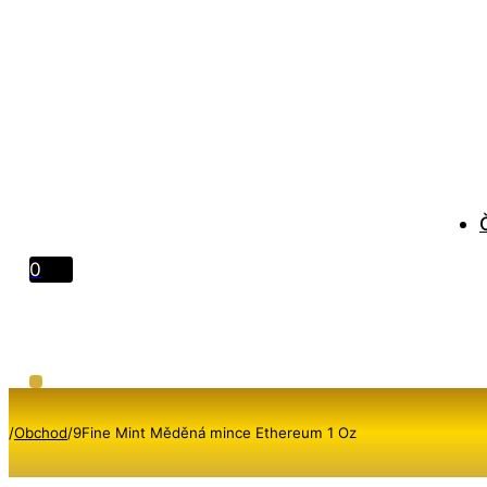
0
/
Obchod
/
9Fine Mint Měděná mince Ethereum 1 Oz