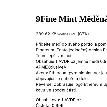
9Fine Mint Měděná
289.62
Kč
(
CZK
)
včetně DPH
Přidejte měď do svého portfolia pom
Ethereum. Tento jedinečný design Et
To nejlepší z minci:
Obsahuje 1 AVDP oz jemné mědi 0,9
APMEXclusive®.
Avers: Ethereum pyramidální tvar je
objevující se nahoře a dole.
Reverse: Zobrazuje logo Ethereum up
kovu ve spodní části.
Obsah kovu: 1 AVDP oz
Čistota: 0,999