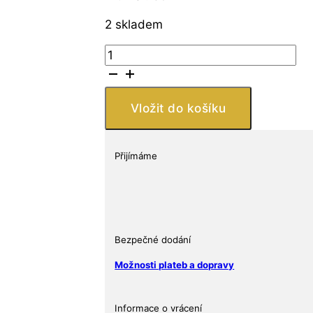
2 skladem
9Fine
Mint
Coca-
Cola®
Vložit do košíku
5
centová
láhev
Přijímáme
1
oz
Silver
Struck
Round
Bezpečné dodání
množství
Možnosti plateb a dopravy
Informace o vrácení