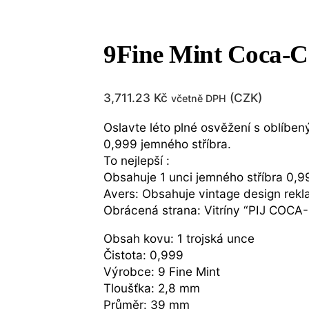
9Fine Mint Coca-Co
3,711.23
Kč
(
CZK
)
včetně DPH
Oslavte léto plné osvěžení s oblíbe
0,999 jemného stříbra.
To nejlepší :
Obsahuje 1 unci jemného stříbra 0,
Avers: Obsahuje vintage design rekl
Obrácená strana: Vitríny “PIJ CO
Obsah kovu: 1 trojská unce
Čistota: 0,999
Výrobce: 9 Fine Mint
Tloušťka: 2,8 mm
Průměr: 39 mm