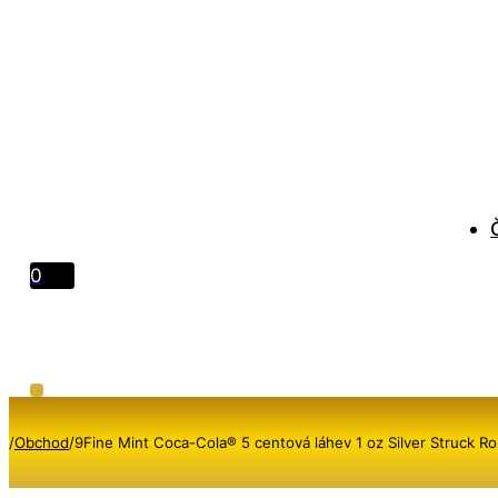
0
/
Obchod
/
9Fine Mint Coca-Cola® 5 centová láhev 1 oz Silver Struck R