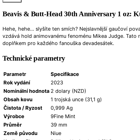
Beavis & Butt-Head 30th Anniversary 1 oz: Kul
Hehe, hehe… slyšíte ten smích? Nejslavnější gaučoví povale
vzdává hold animovanému fenoménu Mikea Judge.
Tato 
doplňkem pro každého fanouška devadesátek.
Technické parametry
Parametr
Specifikace
Rok vydání
2023
Nominální hodnota
2 dolary (NZD)
Obsah kovu
1 trojská unce (31,1 g)
Čistota / Ryzost
0,999 Ag
Výrobce
9Fine Mint
Průměr
39 mm
Země původu
Niue