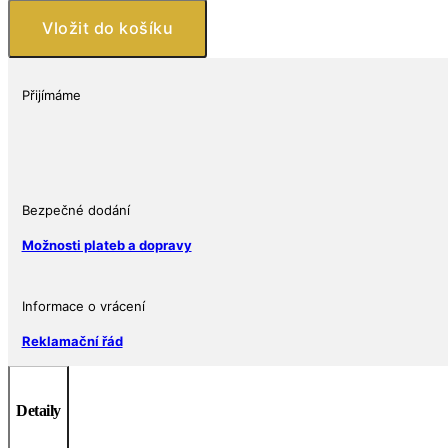
&
Vložit do košíku
Butt-
Head
30th
Přijímáme
Anniversary
BU
1
Oz
2023
Bezpečné dodání
Niue
Možnosti plateb a dopravy
množství
Informace o vrácení
Reklamační řád
Detaily