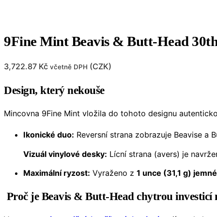
9Fine Mint Beavis & Butt-Head 30t
3,722.87
Kč
(
CZK
)
včetně DPH
Design, který nekouše
Mincovna 9Fine Mint vložila do tohoto designu autentick
Ikonické duo:
Reversní strana zobrazuje Beavise a B
Vizuál vinylové desky:
Lícní strana (avers) je navrž
Maximální ryzost:
Vyraženo z
1 unce (31,1 g) jemn
Proč je Beavis & Butt-Head chytrou investicí