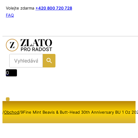
Volejte zdarma
+420 800 720 728
FAQ
0
/
Obchod
/
9Fine Mint Beavis & Butt-Head 30th Anniversary BU 1 Oz 20