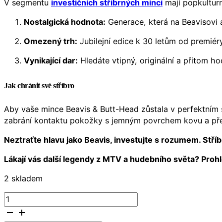
V segmentu
investičních stříbrných mincí
mají popkulturn
Nostalgická hodnota:
Generace, která na Beavisovi a
Omezený trh:
Jubilejní edice k 30 letům od premiér
Vynikající dar:
Hledáte vtipný, originální a přitom h
Jak chránit své stříbro
Aby vaše mince Beavis & Butt-Head zůstala v perfektním 
zabrání kontaktu pokožky s jemným povrchem kovu a pře
Neztraťte hlavu jako Beavis, investujte s rozumem. Stří
Lákají vás další legendy z MTV a hudebního světa? Proh
2 skladem
9Fine
Mint
Beavis