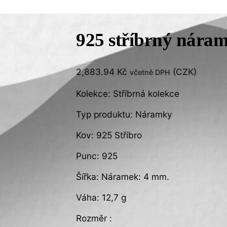
925 stříbrný nára
2,883.94
Kč
(
CZK
)
včetně DPH
Kolekce: Stříbrná kolekce
Typ produktu: Náramky
Kov: 925 Stříbro
Punc: 925
Šířka: Náramek: 4 mm.
Váha: 12,7 g
Rozměr :