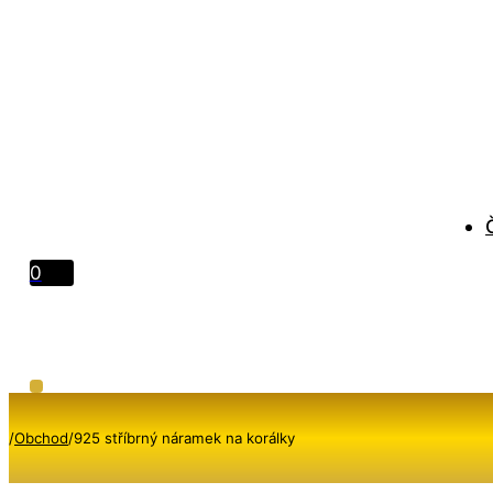
0
/
Obchod
/
925 stříbrný náramek na korálky