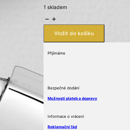
1 skladem
925
stříbrný
náramek
Vložit do košíku
na
korálky
množství
Přijímáme
Bezpečné dodání
Možnosti plateb a dopravy
Informace o vrácení
Reklamační řád