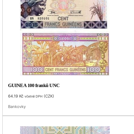
GUINEA 100 franků UNC
64.19
Kč
(
CZK
)
včetně DPH
Bankovky