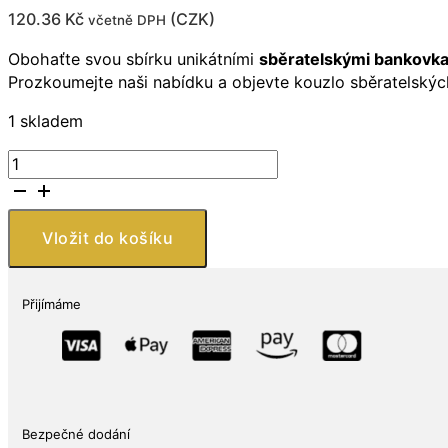
120.36
Kč
(
CZK
)
včetně DPH
Obohaťte svou sbírku unikátními
sběratelskými bankovk
Prozkoumejte naši nabídku a objevte kouzlo sběratelskýc
1 skladem
2022
0
Euro
fotbalové
Vložit do košíku
bankovky
Brazilie
množství
Přijímáme
Bezpečné dodání