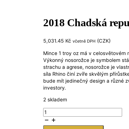
2018 Chadská rep
5,031.45
Kč
(
CZK
)
včetně DPH
Mince 1 troy oz má v celosvětovém 
Výkonný nosorožce je symbolem stálo
strachu a agrese, nosorožce je vlas
síla Rhino činí zvíře skvělým přírůs
bude mít jedinečný design a různé zv
investory.
2 skladem
2018
Chadská
republika