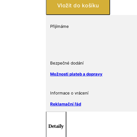
Mandala
Vložit do košíku
Rhino
BU
1
Přijímáme
Oz
množství
Bezpečné dodání
Možnosti plateb a dopravy
Informace o vrácení
Reklamační řád
Detaily