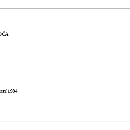
OČA
zení 1984