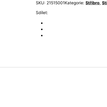
SKU:
21515001
Kategorie:
Stříbro
,
St
Sdílet: