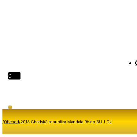
0
/
Obchod
/
2018 Chadská republika Mandala Rhino BU 1 Oz