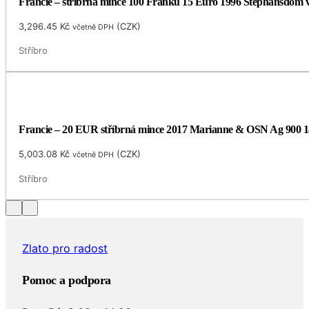
Francie – stříbrná mince 100 Franků 15 Euro 1996 Stephansdom v
3,296.45
Kč
(
CZK
)
včetně DPH
Stříbro
Francie – 20 EUR stříbrná mince 2017 Marianne & OSN Ag 900 1
5,003.08
Kč
(
CZK
)
včetně DPH
Stříbro
Zlato pro radost
Pomoc a podpora