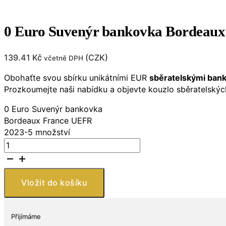
0 Euro Suvenýr bankovka Bordeau
139.41
Kč
(
CZK
)
včetně DPH
Obohaťte svou sbírku unikátními EUR
sběratelskými ban
Prozkoumejte naši nabídku a objevte kouzlo sběratelskýc
0 Euro Suvenýr bankovka
Bordeaux France UEFR
2023-5 množství
Vložit do košíku
Přijímáme