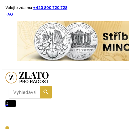
Volejte zdarma
+420 800 720 728
FAQ
0