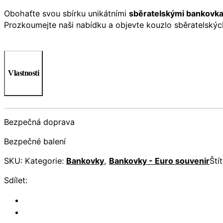
Obohaťte svou sbírku unikátními
sběratelskými bankovk
Prozkoumejte naši nabídku a objevte kouzlo sběratelský
Vlastnosti
Bezpečná doprava
Bezpečné balení
SKU:
Kategorie:
Bankovky
,
Bankovky - Euro souvenir
Ští
Sdílet: