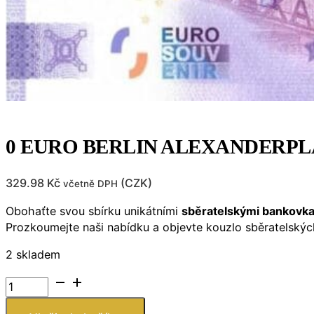
0 EURO BERLIN ALEXANDERPL
329.98
Kč
(
CZK
)
včetně DPH
Obohaťte svou sbírku unikátními
sběratelskými bankovk
Prozkoumejte naši nabídku a objevte kouzlo sběratelský
2 skladem
0
EURO
BERLIN