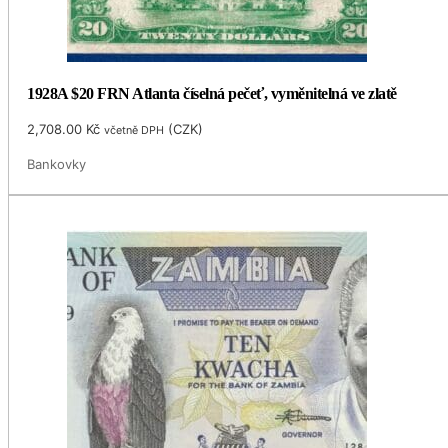
1928A $20 FRN Atlanta číselná pečeť, vyměnitelná ve zlatě
2,708.00
Kč
(
CZK
)
včetně DPH
Bankovky