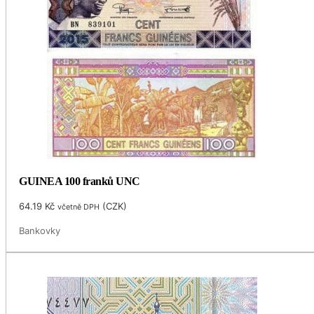
GUINEA 100 franků UNC
64.19
Kč
(
CZK
)
včetně DPH
Bankovky