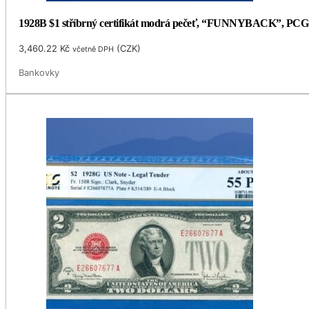
1928B $1 stříbrný certifikát modrá pečeť, “FUNNYBACK”, PCG
3,460.22
Kč
(
CZK
)
včetně DPH
Bankovky