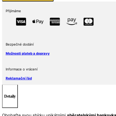
PARC
BAGATELLE
Přijímáme
MERLIMONT
množství
Bezpečné dodání
Možnosti plateb a dopravy
Informace o vrácení
Reklamační řád
Detaily
Obohaťte svou sbírku unikátními
sběratelskými bankovk