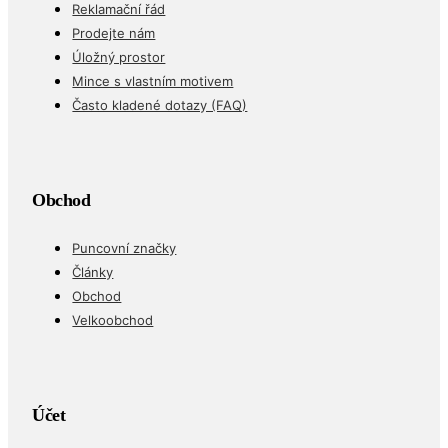
Reklamační řád
Prodejte nám
Úložný prostor
Mince s vlastním motivem
Často kladené dotazy (FAQ)
Obchod
Puncovní značky
Články
Obchod
Velkoobchod
Účet