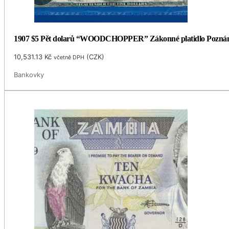
1907 $5 Pět dolarů “WOODCHOPPER” Zákonné platidlo Pozná
10,531.13
Kč
(
CZK
)
včetně DPH
Bankovky