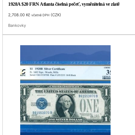
1928A $20 FRN Atlanta číselná pečeť, vyměnitelná ve zlatě
2,708.00
Kč
(
CZK
)
včetně DPH
Bankovky