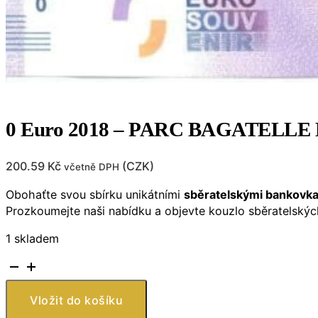
0 Euro 2018 – PARC BAGATELL
200.59
Kč
(
CZK
)
včetně DPH
Obohaťte svou sbírku unikátními
sběratelskými bankovk
Prozkoumejte naši nabídku a objevte kouzlo sběratelský
1 skladem
0
Euro
2018
Vložit do košíku
-