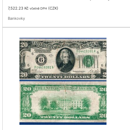
7,522.23
Kč
(
CZK
)
včetně DPH
Bankovky