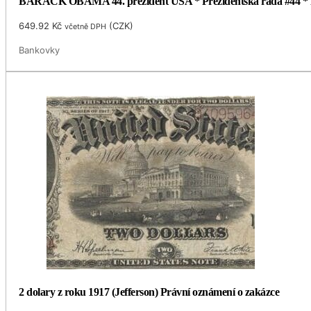
BARACK OBAMA 44. prezident USA * Prezidentská řada #44 * Pra
649.92
Kč
(
CZK
)
včetně DPH
Bankovky
2 dolary z roku 1917 (Jefferson) Právní oznámení o zakázce