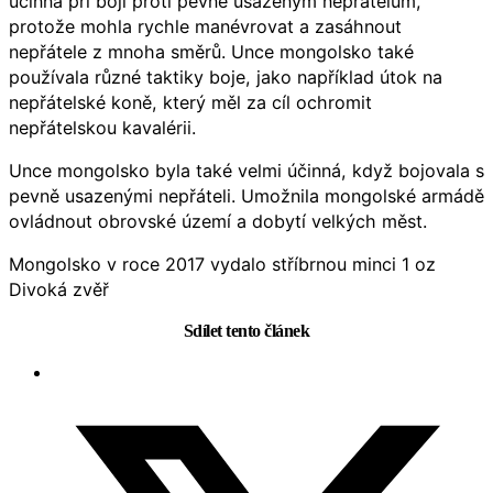
účinná při boji proti pevně usazeným nepřátelům,
protože mohla rychle manévrovat a zasáhnout
nepřátele z mnoha směrů. Unce mongolsko také
používala různé taktiky boje, jako například útok na
nepřátelské koně, který měl za cíl ochromit
nepřátelskou kavalérii.
Unce mongolsko byla také velmi účinná, když bojovala s
pevně usazenými nepřáteli. Umožnila mongolské armádě
ovládnout obrovské území a dobytí velkých měst.
Mongolsko v roce 2017 vydalo stříbrnou minci 1 oz
Divoká zvěř
Sdílet tento článek