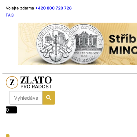
Volejte zdarma
+420 800 720 728
FAQ
0