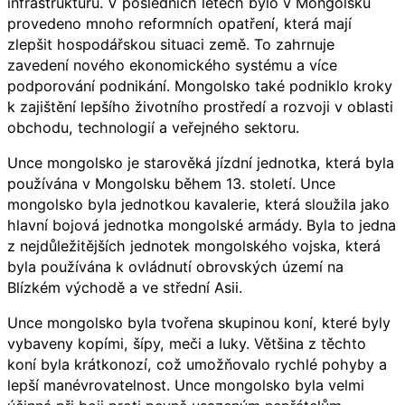
infrastrukturu. V posledních letech bylo v Mongolsku
provedeno mnoho reformních opatření, která mají
zlepšit hospodářskou situaci země. To zahrnuje
zavedení nového ekonomického systému a více
podporování podnikání. Mongolsko také podniklo kroky
k zajištění lepšího životního prostředí a rozvoji v oblasti
obchodu, technologií a veřejného sektoru.
Unce mongolsko je starověká jízdní jednotka, která byla
používána v Mongolsku během 13. století. Unce
mongolsko byla jednotkou kavalerie, která sloužila jako
hlavní bojová jednotka mongolské armády. Byla to jedna
z nejdůležitějších jednotek mongolského vojska, která
byla používána k ovládnutí obrovských území na
Blízkém východě a ve střední Asii.
Unce mongolsko byla tvořena skupinou koní, které byly
vybaveny kopími, šípy, meči a luky. Většina z těchto
koní byla krátkonozí, což umožňovalo rychlé pohyby a
lepší manévrovatelnost. Unce mongolsko byla velmi