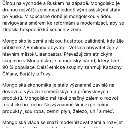
Čínou na východě a Ruskem na západě. Mongolsko je
druhou největší zemí mezi jednotlivými asijskými státy
po Rusku. V současné době je mongolskou vládou
navigována směrem ke reformám a modernizaci, aby se
zlepšila hospodářská situace v zemi.
Mongolsko je zemí s nízkou hustotou zalidnění, kde žije
přibližně 2,8 milionu obyvatel. Většina obyvatel žije v
hlavním městě Ulaanbaatar. Převažujícím etnickým
skupinou v Mongolsku je mongolský národ, který tvoří
90 % populace. Další etnické skupiny zahrnují Kazachy,
Číňany, Burjáty a Tuvy.
Mongolská ekonomika je stále významně závislá na
dovozu a vývozu zemědělských a průmyslových
produktů. Mongolsko má také značný zájem o rozvoj
turistického ruchu. Nejvýznamnějšími exportními
produkty jsou ropa, zemní plyn, železo, uhlí a měď.
Mongolská vláda se snaží modernizovat zemi a rozvíjet