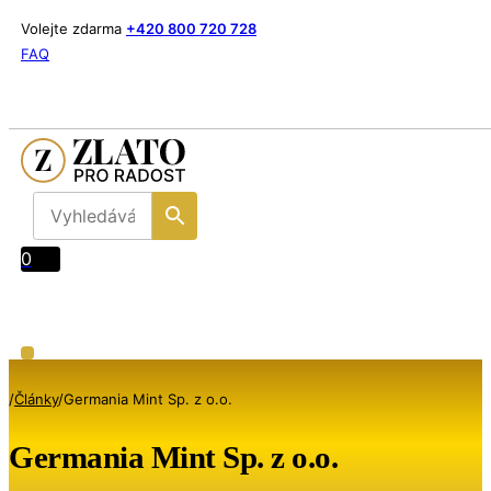
Volejte zdarma
+420 800 720 728
FAQ
0
/
Články
/
Germania Mint Sp. z o.o.
Germania Mint Sp. z o.o.