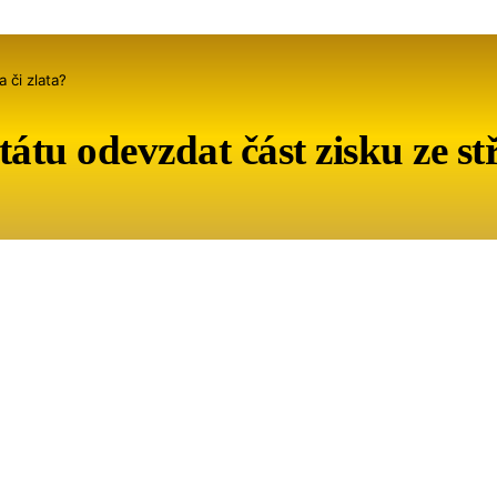
 či zlata?
tu odevzdat část zisku ze stř