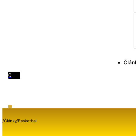
Člán
0
/
Články
/
Basketbal