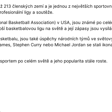
 213 členských zemí a je jednou z největších sportovní
fesionální ligy a soutěže.
onal Basketball Association) v USA, jsou známé po celé
í basketbalovou ligu na světě a její zápasy jsou vysí
 basketbalu, jsou také úspěchy národních týmů ve světov
ames, Stephen Curry nebo Michael Jordan se stali ikonam
 sportem po celém světě a jeho popularita stále roste.