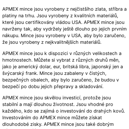
APMEX mince jsou vyrobeny z nejčistšího zlata, stříbra a
platiny na trhu. Jsou vyrobeny z kvalitních materiálů,
které jsou certifikovány vládou USA. APMEX mince jsou
navrženy tak, aby vydržely ještě dlouho po jejich prvním
nákupu. Mince jsou vyrobeny v USA, aby bylo zaručeno,
že jsou vyrobeny z nejkvalitnějších materiálů.
APMEX mince jsou k dispozici v různých velikostech a
hmotnostech. Můžete si vybrat z různých druhů měn,
jako je americký dolar, eur, britská libra, japonský jen a
švýcarský frank. Mince jsou zabaleny v čistých,
bezpečných obalech, aby bylo zaručeno, že budou v
bezpečí po dobu jejich přepravy a skladování.
APMEX mince jsou skvělou investicí, protože jsou
stabilní a mají dlouhou životnost. Jsou vhodné pro
každého, kdo se zajímá o investování do drahých kovů.
Investováním do APMEX mince můžete získat
dlouhodobé zisky. APMEX mince jsou také dobrým