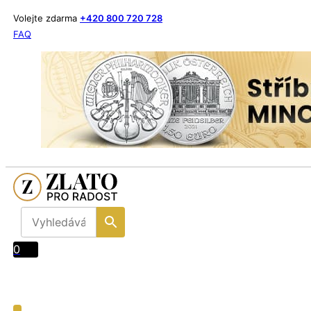
Volejte zdarma
+420 800 720 728
FAQ
0