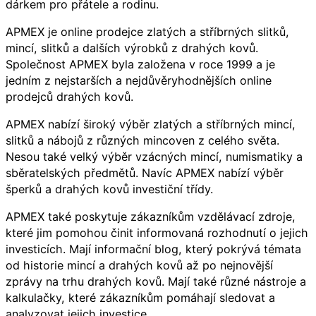
dárkem pro přátele a rodinu.
APMEX je online prodejce zlatých a stříbrných slitků,
mincí, slitků a dalších výrobků z drahých kovů.
Společnost APMEX byla založena v roce 1999 a je
jedním z nejstarších a nejdůvěryhodnějších online
prodejců drahých kovů.
APMEX nabízí široký výběr zlatých a stříbrných mincí,
slitků a nábojů z různých mincoven z celého světa.
Nesou také velký výběr vzácných mincí, numismatiky a
sběratelských předmětů. Navíc APMEX nabízí výběr
šperků a drahých kovů investiční třídy.
APMEX také poskytuje zákazníkům vzdělávací zdroje,
které jim pomohou činit informovaná rozhodnutí o jejich
investicích. Mají informační blog, který pokrývá témata
od historie mincí a drahých kovů až po nejnovější
zprávy na trhu drahých kovů. Mají také různé nástroje a
kalkulačky, které zákazníkům pomáhají sledovat a
analyzovat jejich investice.