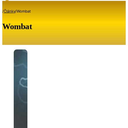
/
Články
/
Wombat
Wombat