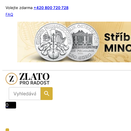
Volejte zdarma
+420 800 720 728
FAQ
0