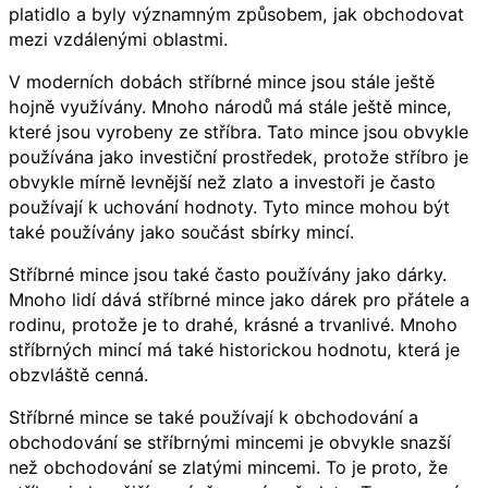
platidlo a byly významným způsobem, jak obchodovat
mezi vzdálenými oblastmi.
V moderních dobách stříbrné mince jsou stále ještě
hojně využívány. Mnoho národů má stále ještě mince,
které jsou vyrobeny ze stříbra. Tato mince jsou obvykle
používána jako investiční prostředek, protože stříbro je
obvykle mírně levnější než zlato a investoři je často
používají k uchování hodnoty. Tyto mince mohou být
také používány jako součást sbírky mincí.
Stříbrné mince jsou také často používány jako dárky.
Mnoho lidí dává stříbrné mince jako dárek pro přátele a
rodinu, protože je to drahé, krásné a trvanlivé. Mnoho
stříbrných mincí má také historickou hodnotu, která je
obzvláště cenná.
Stříbrné mince se také používají k obchodování a
obchodování se stříbrnými mincemi je obvykle snazší
než obchodování se zlatými mincemi. To je proto, že