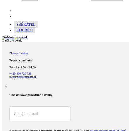
SBĚRATEL
STŘÍBRO
Předchozí příspěvek
Další příspěvek
Zlato pro radost
Pomoc a podpora
Po – Pá: 9:00 – 14:00
+420 800 720 728
info@zlatoproradost.cz
Chci dostávat pravidelné novinky!​
Kliknutím na "Odebírat" potvrzujete, že jste si přečetli a přijali naše
zásady ochrany osobních údajů
.