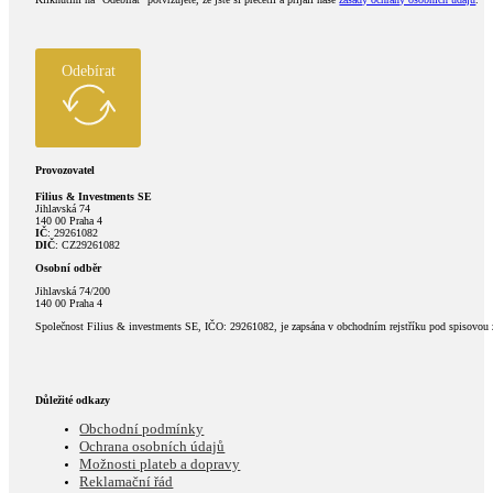
Odebírat
Provozovatel
Filius & Investments SE
Jihlavská 74
140 00 Praha 4
IČ
: 29261082
DIČ
: CZ29261082
Osobní odběr
Jihlavská 74/200
140 00 Praha 4
Společnost Filius & investments SE, IČO: 29261082, je zapsána v obchodním rejstříku pod spisovou
Důležité odkazy
Obchodní podmínky
Ochrana osobních údajů
Možnosti plateb a dopravy
Reklamační řád