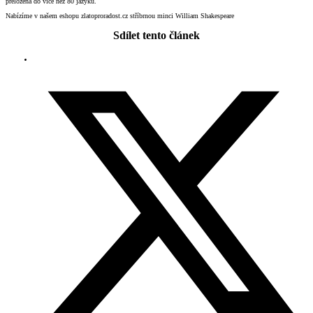
přeložena do více než 80 jazyků.
Nabízíme v našem eshopu zlatoproradost.cz stříbrnou minci William Shakespeare
Sdílet tento článek