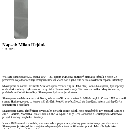
Napsal: Milan Hejduk
1. 3. 2023
William Shakespeare (26. dubna 1564 – 23. dubna 1616) byl anglický dramatik, básník a herec. Je
považován za jednoho z nejvlivnějších umělců všech dob a jeho díla se stala základem západní literatury.
Shakespeare se narodil ve městě Stratford-upon-Avon v Anglii. Jeho otec, John Shakespeare, byl úspěšný
obchodník s oděvy. Bylo známo, že byl také členem místní rady. Williamova matka, Mary Ardenová,
pocházela ze šlechtické rodiny. Shakespeare byl sedmým dítětem.
Shakespeare navštěvoval místní školu, kde se naučil latinu a několik dalších jazyků. V roce 1582 se oženil
s Anne Hathawayovou, se kterou měl tři děti. Později se přestěhoval do Londýna, kde se stal úspěšným
dramatikem a herečkou.
Shakespeare napsal téměř třicet divadelních her a tři sbírky básní. Jeho nejznámější hry zahrnují Romeo a
Julie, Hamleta, Macbetha, Krále Leara a Othella. Spolu s díly Bena Johnsona a Christophera Marlowea
přispěl k rozvoji anglické literatury.
V roce 1616 zemřel. Jeho díla jsou stále velmi populární a jeho hry jsou často hrány po celém světě.
Shakespeare je také jedním z nejvíce adaptovaných autorů na filmovém plátně. Jeho díla byla také