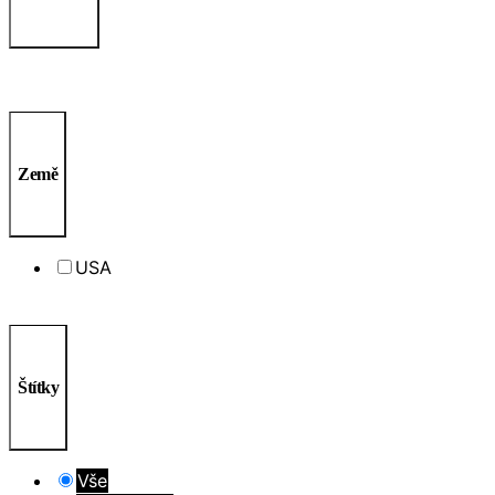
Země
USA
Štítky
Vše