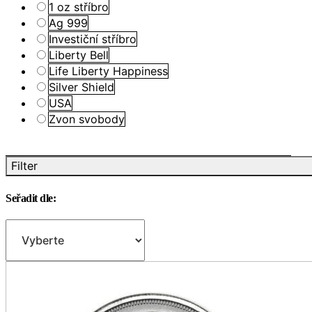
1 oz stříbro
Ag 999
Investiční stříbro
Liberty Bell
Life Liberty Happiness
Silver Shield
USA
Zvon svobody
Filter
Seřadit dle: