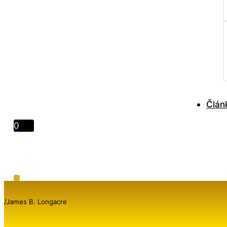
Člán
0
/
James B. Longacre