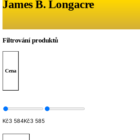
James B. Longacre
Filtrování produktů
Cena
Kč
3 584
Kč
3 585