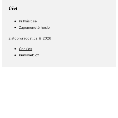
Účet
Přihlásit se
Zapomenuté heslo
Zlatoproradost.cz © 2026
Cookies
Punkweb.cz