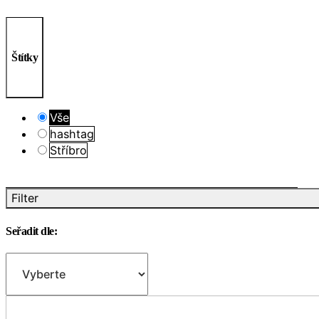
Štítky
Vše
hashtag
Stříbro
Filter
Seřadit dle: