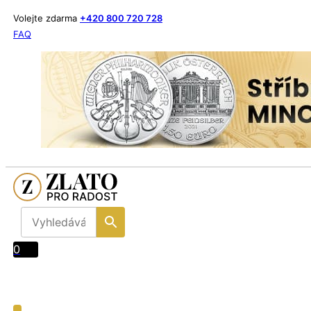
Volejte zdarma
+420 800 720 728
FAQ
0