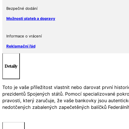
v
Bezpečné dodání
hodnotě
1
Možnosti plateb a dopravy
USD
množství
Informace o vrácení
Reklamační řád
Detaily
Toto je vaše příležitost vlastnit nebo darovat první hi
prezidentů Spojených států. Pomocí specializované pokroč
pravosti, který zaručuje, že vaše bankovky jsou autent
nedotčených zabalených zapečetěných balíčků Federálního