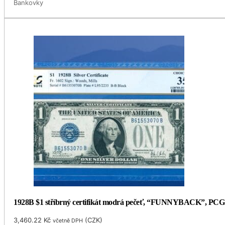
Bankovky
1928B $1 stříbrný certifikát modrá pečeť, “FUNNYBACK”, PCG
3,460.22
Kč
(
CZK
)
včetně DPH