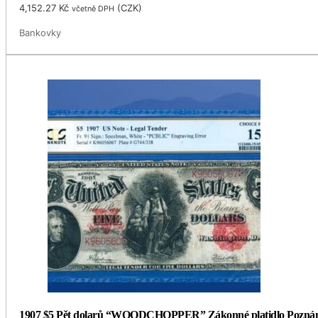
4,152.27
Kč
(
CZK
)
včetně DPH
Bankovky
1907 $5 Pět dolarů “WOODCHOPPER” Zákonné platidlo Pozná