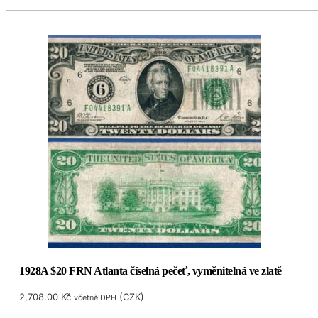
1928A $20 FRN Atlanta číselná pečeť, vyměnitelná ve zlatě
2,708.00
Kč
(
CZK
)
včetně DPH