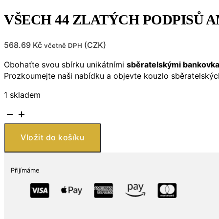
VŠECH 44 ZLATÝCH PODPISŮ AMER
568.69
Kč
(
CZK
)
včetně DPH
Obohaťte svou sbírku unikátními
sběratelskými bankovk
Prozkoumejte naši nabídku a objevte kouzlo sběratelskýc
1 skladem
VŠECH
44
ZLATÝCH
Vložit do košíku
PODPISŮ
AMERICKÝCH
PREZIDENTŮ
Přijímáme
–
Oficiální
zákonné
platidlo