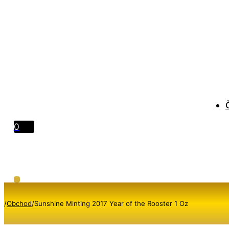
0
/
Obchod
/
Sunshine Minting 2017 Year of the Rooster 1 Oz