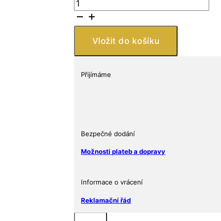
Sunshine
Minting
2017
Year
Vložit do košíku
of
the
Rooster
Přijímáme
1
Oz
množství
Bezpečné dodání
Možnosti plateb a dopravy
Informace o vrácení
Reklamační řád