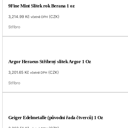
9Fine Mint Slitek rok Berana 1 oz
3,214.99
Kč
(
CZK
)
včetně DPH
Stříbro
Argor Heraeus Stříbrný slitek Argor 1 Oz
3,201.65
Kč
(
CZK
)
včetně DPH
Stříbro
Geiger Edelmetalle (původní řada čtverců) 1 Oz