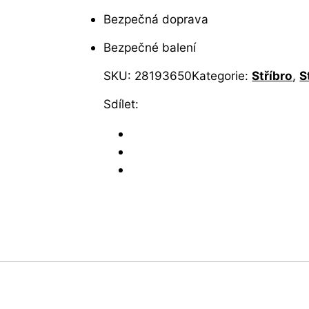
Bezpečná doprava
Bezpečné balení
SKU:
28193650
Kategorie:
Stříbro
,
S
Sdílet: