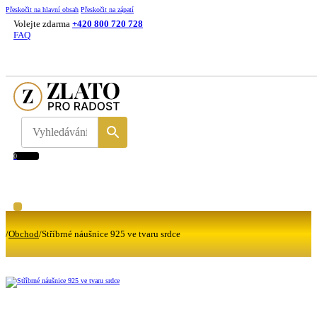
Přeskočit na hlavní obsah
Přeskočit na zápatí
Volejte zdarma
+420 800 720 728
FAQ
0
/
Obchod
/
Stříbrné náušnice 925 ve tvaru srdce