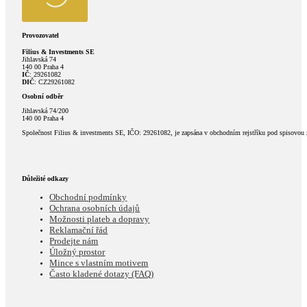
Provozovatel
Filius & Investments SE
Jihlavská 74
140 00 Praha 4
IČ
: 29261082
DIČ
: CZ29261082
Osobní odběr
Jihlavská 74/200
140 00 Praha 4
Společnost Filius & investments SE, IČO: 29261082, je zapsána v obchodním rejstříku pod spisovou
Důležité odkazy
Obchodní podmínky
Ochrana osobních údajů
Možnosti plateb a dopravy
Reklamační řád
Prodejte nám
Úložný prostor
Mince s vlastním motivem
Často kladené dotazy (FAQ)