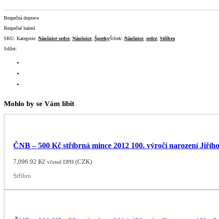
Bezpečná doprava
Bezpečné balení
SKU:
Kategorie:
Náušnice srdce
,
Náušnice
,
Šperky
Štítek:
Náušnice
,
srdce
,
Stříbro
Sdílet:
Mohlo by se Vám líbit
ČNB – 500 Kč stříbrná mince 2012 100. výročí narození Jiřího
7,096.92
Kč
(
CZK
)
včetně DPH
Stříbro