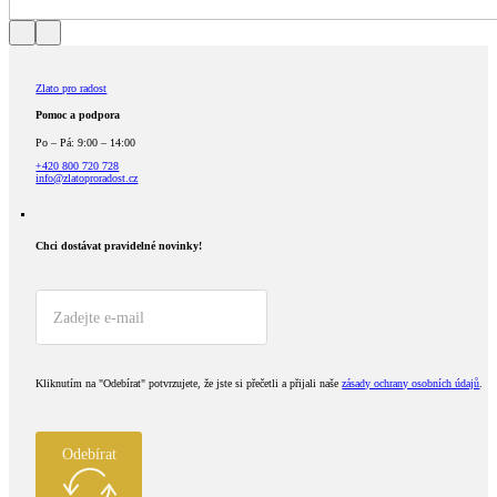
Zlato pro radost
Pomoc a podpora
Po – Pá: 9:00 – 14:00
+420 800 720 728
info@zlatoproradost.cz
Chci dostávat pravidelné novinky!​
Kliknutím na "Odebírat" potvrzujete, že jste si přečetli a přijali naše
zásady ochrany osobních údajů
.
Odebírat