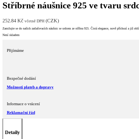
Stříbrné náušnice 925 ve tvaru srd
252.84
Kč
(
CZK
)
včetně DPH
Zamilujte se do našich zatlačovacích náušnic se srdcem ze stříbra 925. Čistá elegance, nově příchozí a již obl
Není skladem
Přijímáme
Bezpečné dodání
Možnosti plateb a dopravy
Informace o vrácení
Reklamační řád
Detaily