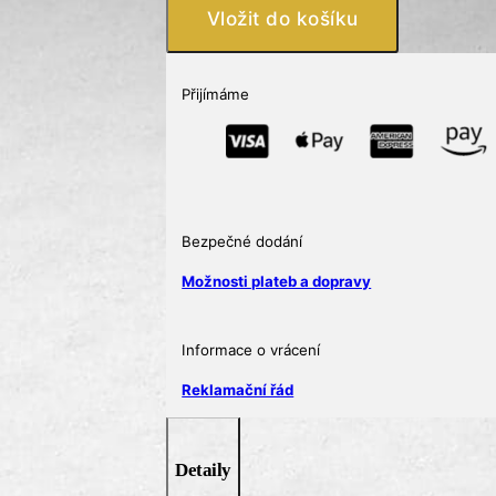
925
Vložit do košíku
s
matným
květinovým
Přijímáme
vzorem
množství
Bezpečné dodání
Možnosti plateb a dopravy
Informace o vrácení
Reklamační řád
Detaily