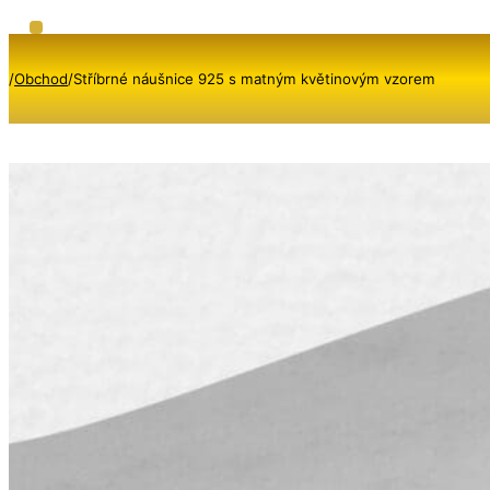
/
Obchod
/
Stříbrné náušnice 925 s matným květinovým vzorem