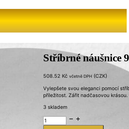
Stříbrné náušnice
508.52
Kč
(
CZK
)
včetně DPH
Vylepšete svou eleganci pomocí stří
příležitost. Zářit nadčasovou krásou.
3 skladem
Stříbrné
náušnice