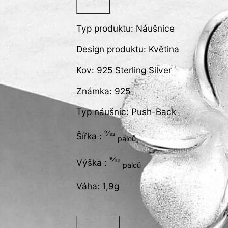
Typ produktu: Náušnice
Design produktu: Květina
Kov: 925 Sterling Silver
Známka: 925
Typ náušnic: Push-Back
9⁄32
Šířka :
palců
9⁄32
Výška :
palců
Váha: 1,9g