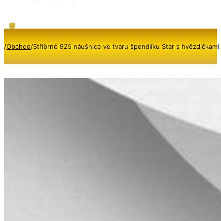
/
Obchod
/
Stříbrné 925 náušnice ve tvaru špendlíku Star s hvězdičkami