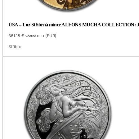
USA – 1 oz Stříbrná mince ALFONS MUCHA COLLECTION: JOB (S
361.15
€
(
EUR
)
včetně DPH
Stříbro