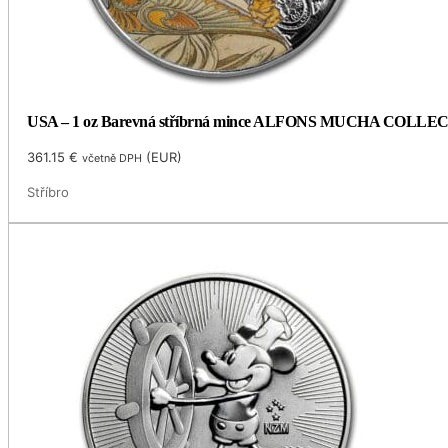
USA – 1 oz Barevná stříbrná mince ALFONS MUCHA COLLECTIO
361.15
€
(
EUR
)
včetně DPH
Stříbro