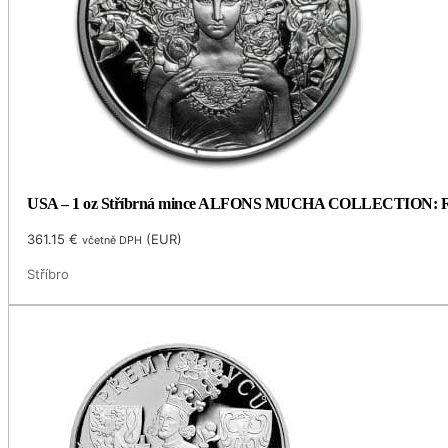
USA – 1 oz Stříbrná mince ALFONS MUCHA COLLECTION: ROSE
361.15
€
(
EUR
)
včetně DPH
Stříbro