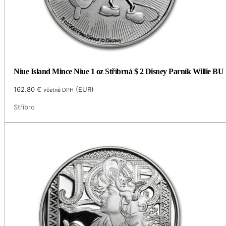
Niue Island Mince Niue 1 oz Stříbrná $ 2 Disney Parník Willie BU
162.80
€
(
EUR
)
včetně DPH
Stříbro