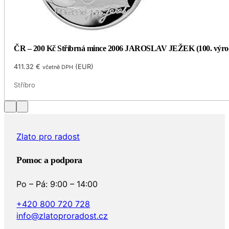
ČR – 200 Kč Stříbrná mince 2006 JAROSLAV JEŽEK (100. výro
411.32
€
(
EUR
)
včetně DPH
Stříbro
Zlato pro radost
Pomoc a podpora
Po – Pá: 9:00 – 14:00
+420 800 720 728
info@zlatoproradost.cz