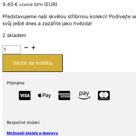
9.40
€
(
EUR
)
včetně DPH
Představujeme naši skvělou stříbrnou kolekci! Podívejte s
svůj ještě dnes a zazářite jako hvězda!
2 skladem
Stříbrné
925
náušnice
Vložit do košíku
ve
tvaru
špendlíku
Přijímáme
Star
s
hvězdičkami
množství
Bezpečné dodání
Možnosti plateb a dopravy