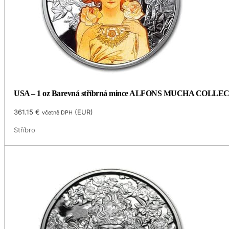
USA – 1 oz Barevná stříbrná mince ALFONS MUCHA COLLECTI
361.15
€
(
EUR
)
včetně DPH
Stříbro