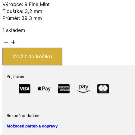
Výrobce: 9 Fine Mint
Tloušťka: 3,2 mm
Průměr: 39,3 mm
1 skladem
Stříbrná
mince
Lucky
Vložit do košíku
Poker
1
Oz
Přijímáme
množství
Bezpečné dodání
Možnosti plateb a dopravy