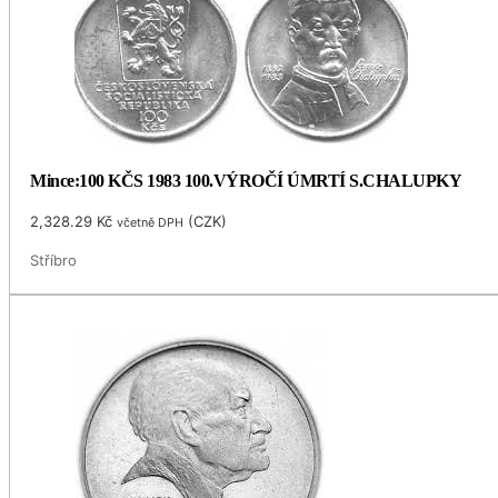
Mince:100 KČS 1983 100.VÝROČÍ ÚMRTÍ S.CHALUPKY
2,328.29
Kč
(
CZK
)
včetně DPH
Stříbro