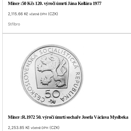
Mince :50 Kčs 120. výročí úmrtí Jána Kollára 1977
2,115.66
Kč
(
CZK
)
včetně DPH
Stříbro
Mince :R.1972 50. výročí úmrtí sochaře Josefa Václava Myslbeka
2,253.85
Kč
(
CZK
)
včetně DPH