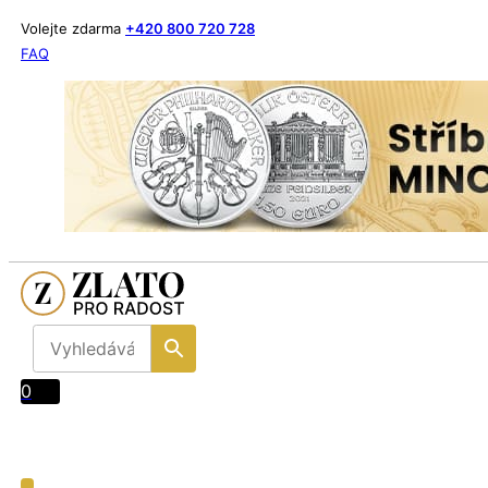
Volejte zdarma
+420 800 720 728
FAQ
0