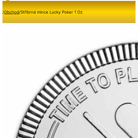
/
Obchod
/
Stříbrná mince Lucky Poker 1 Oz