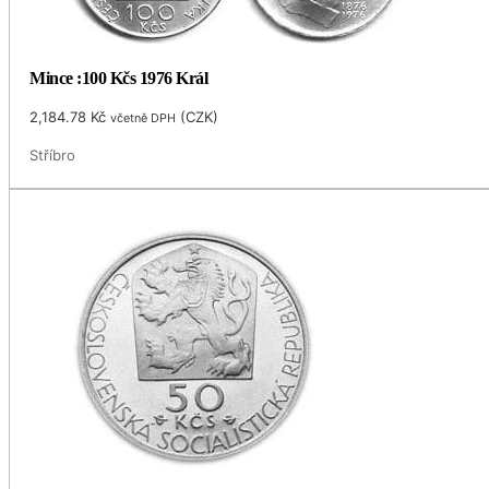
Mince :100 Kčs 1976 Král
2,184.78
Kč
(
CZK
)
včetně DPH
Stříbro