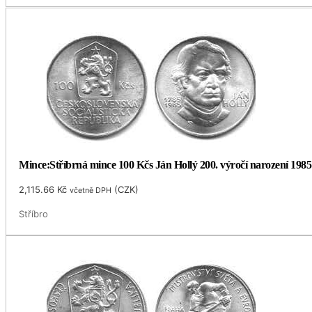
Mince:Stříbrná mince 100 Kčs Ján Hollý 200. výročí narození 1985
2,115.66
Kč
(
CZK
)
včetně DPH
Stříbro