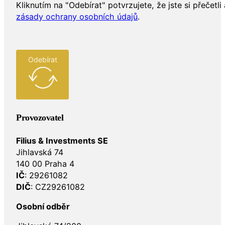
Kliknutím na "Odebírat" potvrzujete, že jste si přečetli 
zásady ochrany osobních údajů
.
Odebírat
Provozovatel
Filius & Investments SE
Jihlavská 74
140 00 Praha 4
IČ
: 29261082
DIČ
: CZ29261082
Osobní odběr