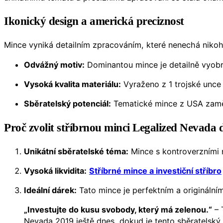
Ikonický design a americká preciznost
Mince vyniká detailním zpracováním, které nenechá niko
Odvážný motiv:
Dominantou mince je detailně vyobra
Vysoká kvalita materiálu:
Vyraženo z 1 trojské unce
Sběratelský potenciál:
Tematické mince z USA zaměře
Proč zvolit stříbrnou minci Legalized Nevada 
Unikátní sběratelské téma:
Mince s kontroverzními 
Vysoká likvidita:
Stříbrné mince a investiční stříbro
Ideální dárek:
Tato mince je perfektním a originální
„Investujte do kusu svobody, který má zelenou.“
– 
Nevada 2019 ještě dnes, dokud je tento sběratelský u