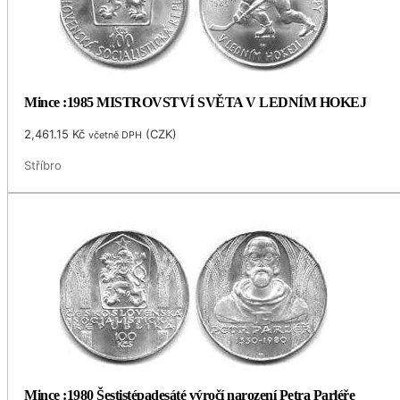
Mince :1985 MISTROVSTVÍ SVĚTA V LEDNÍM HOKEJ
2,461.15
Kč
(
CZK
)
včetně DPH
Stříbro
Mince :1980 Šestistépadesáté výročí narození Petra Parléře