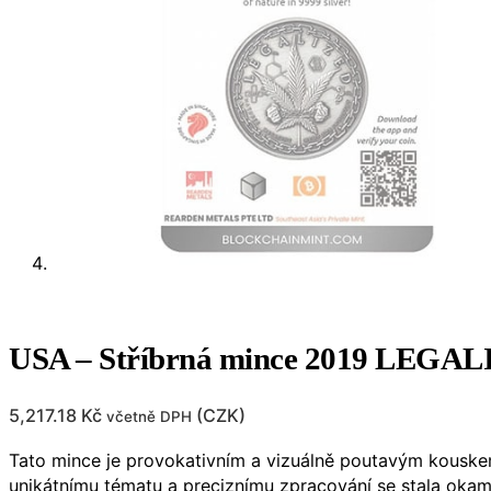
USA – Stříbrná mince 2019 LEGALI
5,217.18
Kč
(
CZK
)
včetně DPH
Tato mince je provokativním a vizuálně poutavým kouskem
unikátnímu tématu a preciznímu zpracování se stala okam