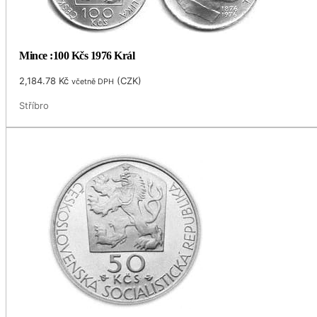
Mince :100 Kčs 1976 Král
2,184.78
Kč
(
CZK
)
včetně DPH
Stříbro