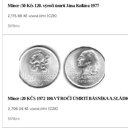
Mince :50 Kčs 120. výročí úmrtí Jána Kollára 1977
2,115.66
Kč
(
CZK
)
včetně DPH
Stříbro
Mince :20 KČS 1972 100.VÝROČÍ ÚMRTÍ BÁSNÍKA A.SLÁ
2,706.04
Kč
(
CZK
)
včetně DPH
Stříbro