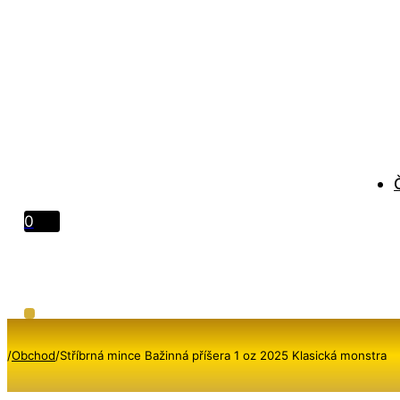
0
/
Obchod
/
Stříbrná mince Bažinná příšera 1 oz 2025 Klasická monstra