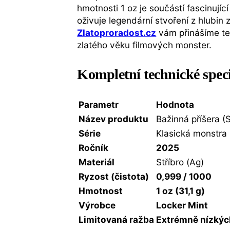
hmotnosti 1 oz je součástí fascinující
oživuje legendární stvoření z hlubin 
Zlatoproradost.cz
vám přinášíme ten
zlatého věku filmových monster.
Kompletní technické spec
Parametr
Hodnota
Název produktu
Bažinná příšera 
Série
Klasická monstra 
Ročník
2025
Materiál
Stříbro (Ag)
Ryzost (čistota)
0,999 / 1000
Hmotnost
1 oz (31,1 g)
Výrobce
Locker Mint
Limitovaná ražba
Extrémně nízkýc