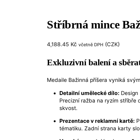
Stříbrná mince Baž
4,188.45
Kč
(
CZK
)
včetně DPH
Exkluzivní balení a sběrat
Medaile Bažinná příšera vyniká svý
Detailní umělecké dílo:
Design 
Precizní ražba na ryzím stříbře
skvost.
Prezentace v reklamní kartě:
P
tématiku. Zadní strana karty sl