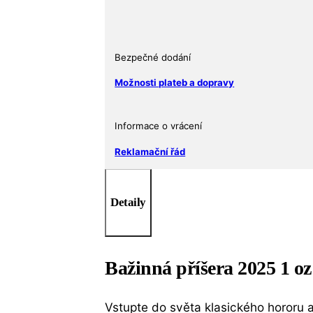
Klasická
monstra
množství
Bezpečné dodání
Možnosti plateb a dopravy
Informace o vrácení
Reklamační řád
Detaily
Bažinná příšera 2025 1 oz
Vstupte do světa klasického hororu 