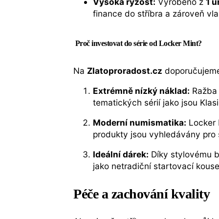
Vysoká ryzost:
Vyrobeno z
1 u
finance do stříbra a zároveň v
Proč investovat do série od Locker Mint?
Na
Zlatoproradost.cz
doporučujeme t
Extrémně nízký náklad:
Ražba
tematických sérií jako jsou Kl
Moderní numismatika:
Locker M
produkty jsou vyhledávány pro 
Ideální dárek:
Díky stylovému ba
jako netradiční startovací kous
Péče a zachování kvality