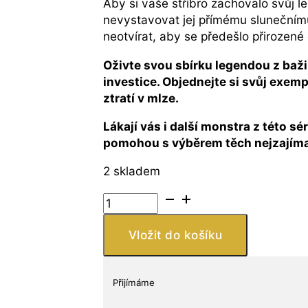
Aby si vaše stříbro zachovalo svůj 
nevystavovat jej přímému slunečnímu
neotvírat, aby se předešlo přirozené
Oživte svou sbírku legendou z baži
investice. Objednejte si svůj exem
ztratí v mlze.
Lákají vás i další monstra z této sé
pomohou s výběrem těch nejzajímav
2 skladem
Stříbrná
mince
Bažinná
Vložit do košíku
příšera
1
oz
Přijímáme
2025