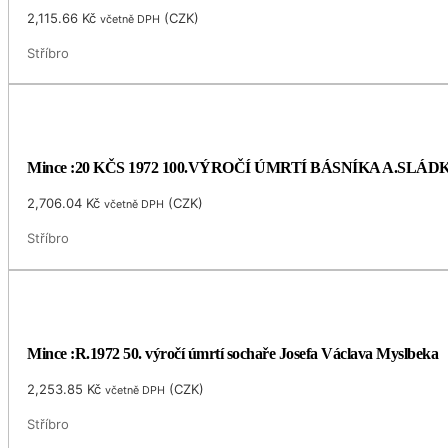
2,115.66
Kč
(
CZK
)
včetně DPH
Stříbro
Mince :20 KČS 1972 100.VÝROČÍ ÚMRTÍ BÁSNÍKA A.SLÁ
2,706.04
Kč
(
CZK
)
včetně DPH
Stříbro
Mince :R.1972 50. výročí úmrtí sochaře Josefa Václava Myslbeka
2,253.85
Kč
(
CZK
)
včetně DPH
Stříbro