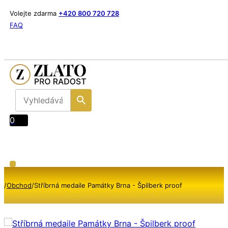
Volejte zdarma
+420 800 720 728
FAQ
0
/
Obchod
/
Stříbrná medaile Památky Brna - Špilberk proof