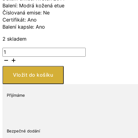
Balení: Modrá kožená etue
Číslovaná emise: Ne
Certifikát: Ano
Balení kapsle: Ano
2 skladem
Stříbrná
medaile
Památky
Brna
Vložit do košíku
-
Špilberk
proof
Přijímáme
množství
Bezpečné dodání