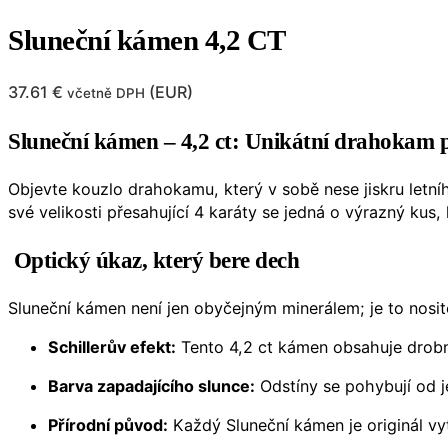
Sluneční kámen 4,2 CT
37.61
€
(
EUR
)
včetně DPH
Sluneční kámen – 4,2 ct: Unikátní drahokam p
Objevte kouzlo drahokamu, který v sobě nese jiskru letn
své velikosti přesahující 4 karáty se jedná o výrazný kus,
Optický úkaz, který bere dech
Sluneční kámen není jen obyčejným minerálem; je to nosi
Schillerův efekt:
Tento 4,2 ct kámen obsahuje drobné
Barva zapadajícího slunce:
Odstíny se pohybují od 
Přírodní původ:
Každý Sluneční kámen je originál vyt