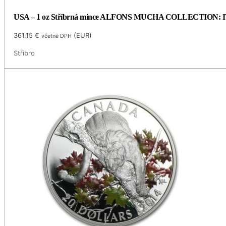
USA – 1 oz Stříbrná mince ALFONS MUCHA COLLECTION: IVY (
361.15
€
(
EUR
)
včetně DPH
Stříbro