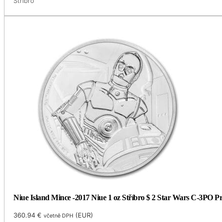
Stříbro
Niue Island Mince -2017 Niue 1 oz Stříbro $ 2 Star Wars C-3PO 
360.94
€
(
EUR
)
včetně DPH