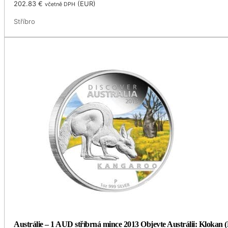
202.83
€
(
EUR
)
včetně DPH
Stříbro
Austrálie – 1 AUD stříbrná mince 2013 Objevte Austrálii: Klokan 