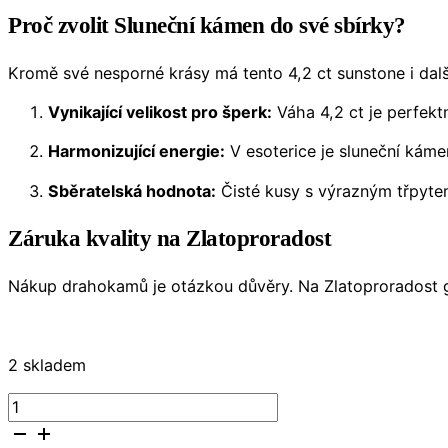
Proč zvolit Sluneční kámen do své sbírky?
Kromě své nesporné krásy má tento 4,2 ct sunstone i dalš
Vynikající velikost pro šperk:
Váha 4,2 ct je perfekt
Harmonizující energie:
V esoterice je sluneční káme
Sběratelská hodnota:
Čisté kusy s výrazným třpyte
Záruka kvality na Zlatoproradost
Nákup drahokamů je otázkou důvěry. Na Zlatoproradost 
2 skladem
Sluneční
kámen