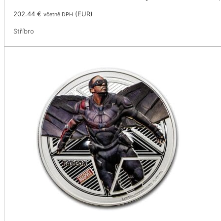
202.44
€
(
EUR
)
včetně DPH
Stříbro