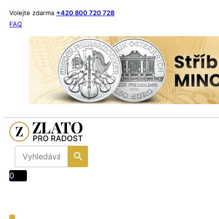
Volejte zdarma
+420 800 720 728
FAQ
0