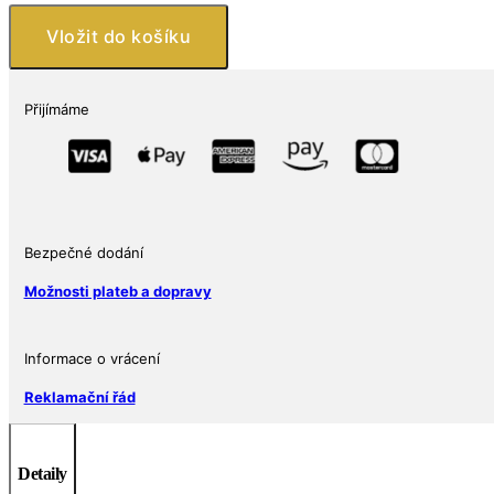
4,2
CT
Vložit do košíku
množství
Přijímáme
Bezpečné dodání
Možnosti plateb a dopravy
Informace o vrácení
Reklamační řád
Detaily