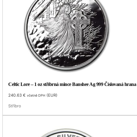
Celtic Lore – 1 oz stříbrná mince Banshee Ag 999 Číslovaná hran
240.63
€
(
EUR
)
včetně DPH
Stříbro