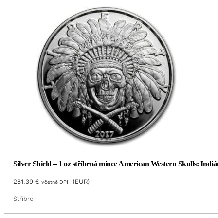
Silver Shield – 1 oz stříbrná mince American Western Skulls: Indi
261.39
€
(
EUR
)
včetně DPH
Stříbro