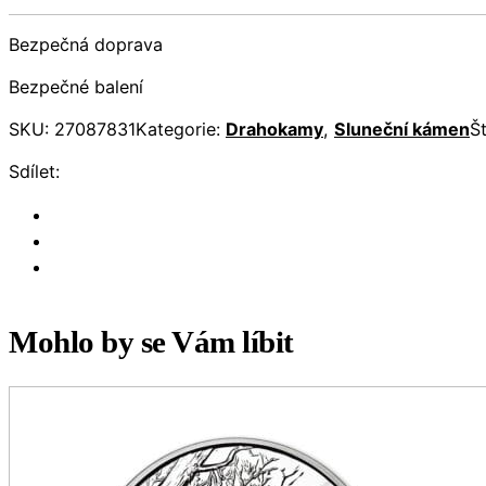
Bezpečná doprava
Bezpečné balení
SKU:
27087831
Kategorie:
Drahokamy
,
Sluneční kámen
Š
Sdílet:
Mohlo by se Vám líbit