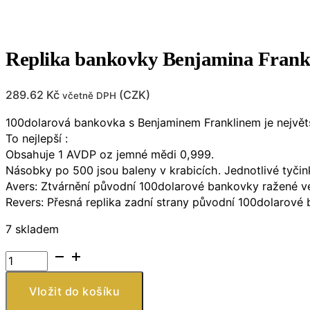
Replika bankovky Benjamina Frankl
289.62
Kč
(
CZK
)
včetně DPH
100dolarová bankovka s Benjaminem Franklinem je největš
To nejlepší :
Obsahuje 1 AVDP oz jemné mědi 0,999.
Násobky po 500 jsou baleny v krabicích. Jednotlivé tyči
Avers: Ztvárnění původní 100dolarové bankovky ražené v
Revers: Přesná replika zadní strany původní 100dolarové
7 skladem
Replika
bankovky
Benjamina
Vložit do košíku
Franklina