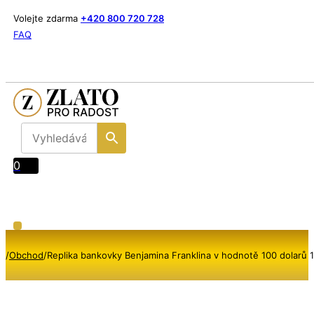
Volejte zdarma
+420 800 720 728
FAQ
0
/
Obchod
/
Replika bankovky Benjamina Franklina v hodnotě 100 dolarů 