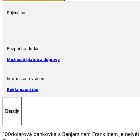
v
hodnotě
Přijímáme
100
dolarů
1
Oz
množství
Bezpečné dodání
Možnosti plateb a dopravy
Informace o vrácení
Reklamační řád
Detaily
100dolarová bankovka s Benjaminem Franklinem je největš